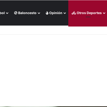
bol
Baloncesto
Opinión
Otros Deportes
s Rojas apaleó a Medias Blancas (+Video)