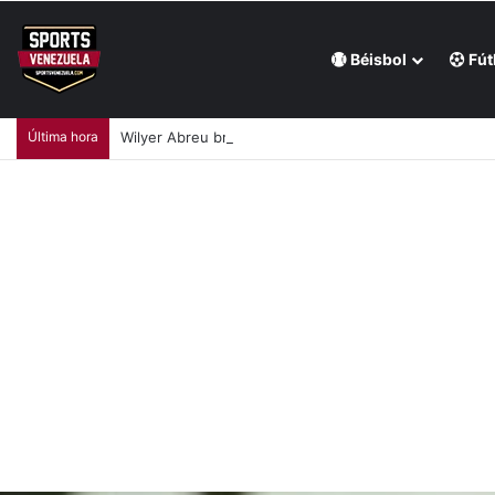
Béisbol
Fút
Última hora
Wilyer Abreu brindó una exhibición de fuerza y Media