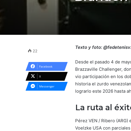
Texto y foto: @fedetenisv
22
Desde el pasado 4 de mayo 
Facebook
Brazzaville Challenger, d
vio participación en los d
X
historia el zurdo venezola
Messenger
lograrlo este 2026 hasta a
La ruta al éxi
Pérez VEN / Ribero (ARG) e
Voelzke USA con parciales d