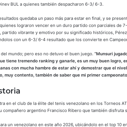
inev BUL a quienes también despacharon 6-3/ 6-3.
sultados quedaba un paso más para estar en final, y se present
uienes lograron vencer en un duro partido con parciales de 7-5/ 
partido vibrante y emotivo por su significado históricos, Pérez
tándolos con un 6-3/ 6-4 resultado que los convierte en Campe
55 del mundo; pero eso no detuvo el buen juego.
“Munsuri jugado
ue tiene tremendo ranking y ganarle, es un muy buen logro, en
nas con mucha hambre de estar ahí y demostrar que el nivel 
no, muy contento, también de saber que mi primer campeonato
storia
ra en el club de la élite del tenis venezolano en los Torneos A
 compañero argentino Francisco Ribero que también disfruta su
para un venezolano en este año 2026, ubicándolo en el top 10 en