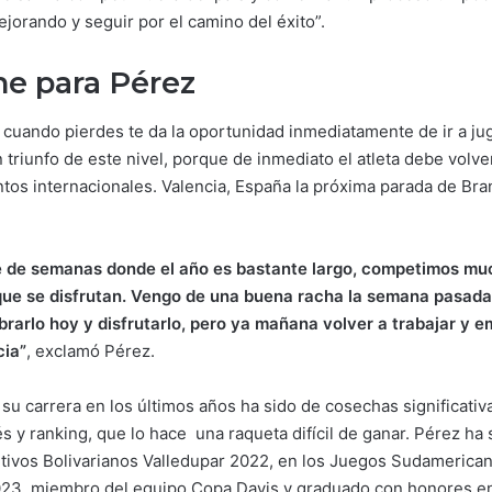
orando y seguir por el camino del éxito”.
ne para Pérez
í cuando pierdes te da la oportunidad inmediatamente de ir a jug
 triunfo de este nivel, porque de inmediato el atleta debe volve
ntos internacionales. Valencia, España la próxima parada de B
rte de semanas donde el año es bastante largo, competimos m
que se disfrutan. Vengo de una buena racha la semana pasada
brarlo hoy y disfrutarlo, pero ya mañana volver a trabajar y
cia”
, exclamó Pérez.
 su carrera en los últimos años ha sido de cosechas significativ
 y ranking, que lo hace una raqueta difícil de ganar. Pérez ha s
tivos Bolivarianos Valledupar 2022, en los Juegos Sudamerica
023, miembro del equipo Copa Davis y graduado con honores en 