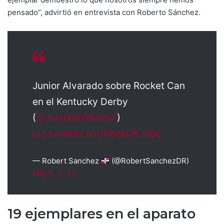
pensado”, advirtió en entrevista con Roberto Sánchez.
Junior Alvarado sobre Rocket Can
en el Kentucky Derby
(
@JuniorandKellyA
)
pic.twitter.com/BbokGKJnqc
— Robert Sanchez
(@RobertSanchezDR)
May 5, 2023
19 ejemplares en el aparato