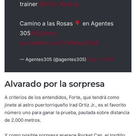
trainer
@GDS_Racing
Camino a las Rosas
en Agentes
305
#KyDerby
pic.twitter.com/VY4kwyfUXA
— Agentes305 (@agentes305)
May 4, 2023
Alvarado por la sorpresa
A criterios de los entendidos, Forte, que tendrá como
jinete al astro puertorriqueño Irad Ortiz Jr., es el favorito
número uno para ganar la prueba, pautada sobre distancia
de 2.000 metros.
Y como posible sorpresa aparece Rocket Can, el tordillo