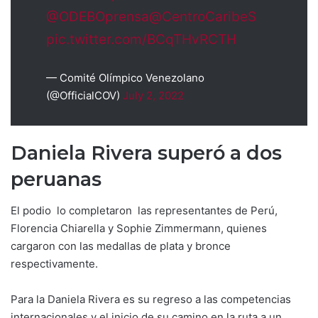
@ODEBOprensa
@CentroCaribeS
pic.twitter.com/BCqTHvRCTH
— Comité Olímpico Venezolano
(@OfficialCOV)
July 2, 2022
Daniela Rivera superó a dos
peruanas
El podio lo completaron las representantes de Perú,
Florencia Chiarella y Sophie Zimmermann, quienes
cargaron con las medallas de plata y bronce
respectivamente.
Para la Daniela Rivera es su regreso a las competencias
internacionales y el inicio de su camino en la ruta a un