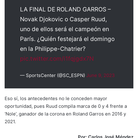
LA FINAL DE ROLAND GARROS –
Novak Djokovic o Casper Ruud,
uno de ellos será el campeón en
París. ¿Quién festejará el domingo
en la Philippe-Chatrier?
pic.twitter.com/i1fqjgdx7N
— SportsCenter (@SC_ESPN)
June 9, 2023
Eso sí, los antecedentes no le conceden mayor
oportunidad, pues Ruud compila marca de 0 y 4 frente a
‘Nole’, ganador de la corona en Roland Garros en 2016 y
2021.
Por: Carlos José Méndez