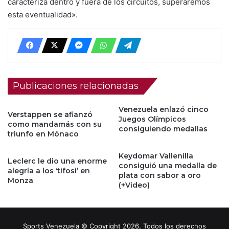
caracteriza dentro y fuera de los circuitos, superaremos
esta eventualidad».
Publicaciones relacionadas
Venezuela enlazó cinco
Verstappen se afianzó
Juegos Olímpicos
como mandamás con su
consiguiendo medallas
triunfo en Mónaco
Keydomar Vallenilla
Leclerc le dio una enorme
consiguió una medalla de
alegría a los ‘tifosi’ en
plata con sabor a oro
Monza
(+Video)
Sports Venezuela © Copyright 2026, Todos los derechos