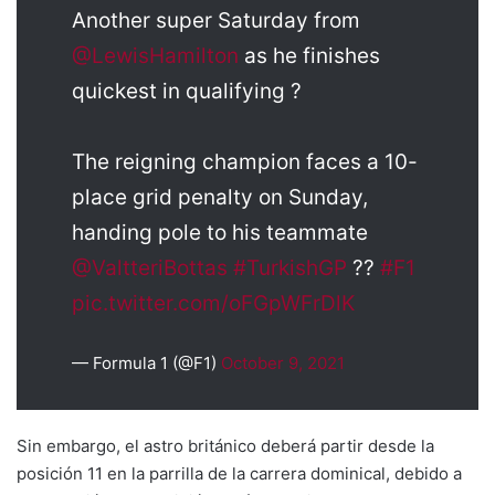
Another super Saturday from
@LewisHamilton
as he finishes
quickest in qualifying ?
The reigning champion faces a 10-
place grid penalty on Sunday,
handing pole to his teammate
@ValtteriBottas
#TurkishGP
??
#F1
pic.twitter.com/oFGpWFrDlK
— Formula 1 (@F1)
October 9, 2021
Sin embargo, el astro británico deberá partir desde la
posición 11 en la parrilla de la carrera dominical, debido a