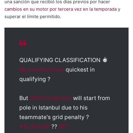
una sanción que recibió los días previos por hacer
cambios en su motor por tercera vez en la temporada
y
superar el límite permitido.
QUALIFYING CLASSIFICATION
@LewisHamilton
quickest in
qualifying ?
But
@ValtteriBottas
will start from
pole in Istanbul due to his
teammate's grid penalty ?
#TurkishGP
??
#F1