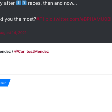
ay after
races, then and now…
d you the most?
#F1
pic.twitter.com/eBPHAMU0Bl
August 14, 2021
Méndez /
@CarlitosJMendez
nger