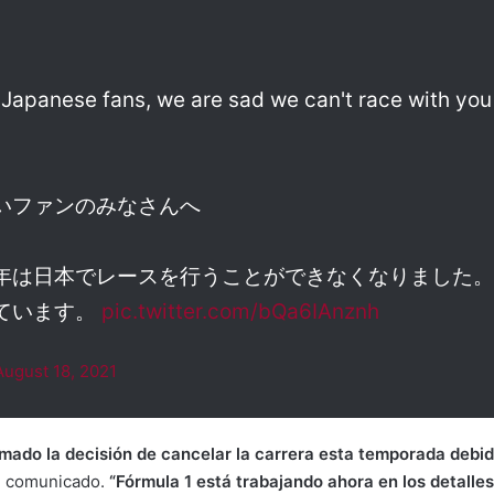
Japanese fans, we are sad we can't race with you t
いファンのみなさんへ
年は日本でレースを行うことができなくなりました。
ています。
pic.twitter.com/bQa6IAnznh
August 18, 2021
omado la decisión de cancelar la carrera esta temporada debi
un comunicado.
“Fórmula 1 está trabajando ahora en los detalles