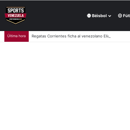
Béisbol
Fút
Última hora
Regatas Corrientes ficha al venezolano Elián Centeno