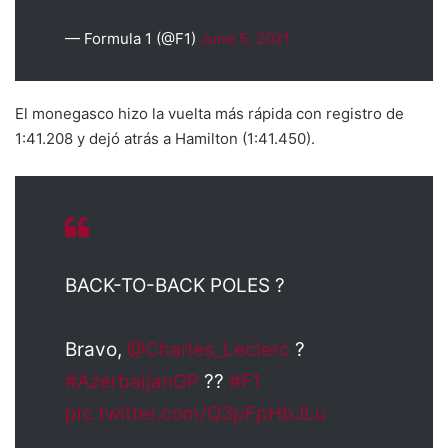
— Formula 1 (@F1)
June 5, 2021
El monegasco hizo la vuelta más rápida con registro de
1:41.208 y dejó atrás a Hamilton (1:41.450).
BACK-TO-BACK POLES ?
Bravo,
@Charles_Leclerc
?
#AzerbaijanGP
??
#F1
pic.twitter.com/Q3pFpHbJLu