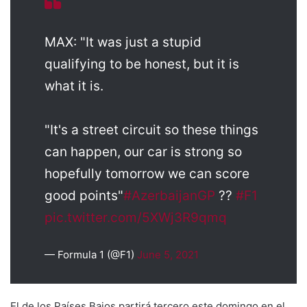
MAX: "It was just a stupid
qualifying to be honest, but it is
what it is.
"It's a street circuit so these things
can happen, our car is strong so
hopefully tomorrow we can score
good points"
#AzerbaijanGP
??
#F1
pic.twitter.com/5XWj3R9qmq
— Formula 1 (@F1)
June 5, 2021
El de los Países Bajos partirá tercero este domingo en el