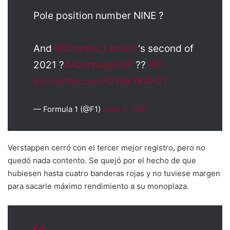
Pole position number NINE ?
And
@Charles_Leclerc
's second of
2021 ?
#AzerbaijanGP
??
#F1
pic.twitter.com/O3Hk784FCT
— Formula 1 (@F1)
June 5, 2021
Verstappen cerró con el tercer mejor registro, pero no
quedó nada contento. Se quejó por el hecho de que
hubiesen hasta cuatro banderas rojas y no tuviese margen
para sacarle máximo rendimiento a su monoplaza.