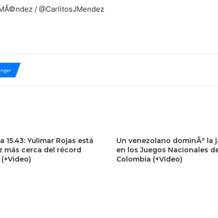
© MÃ©ndez / @CarlitosJMendez
nger
 a 15.43: Yulimar Rojas está
Un venezolano dominÃ³ la j
z más cerca del récord
en los Juegos Nacionales d
 (+Video)
Colombia (+Video)