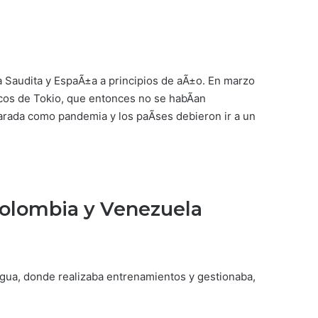
ia Saudita y EspaÃ±a a principios de aÃ±o. En marzo
icos de Tokio, que entonces no se habÃ­an
rada como pandemia y los paÃ­ses debieron ir a un
 Colombia y Venezuela
Nirgua, donde realizaba entrenamientos y gestionaba,