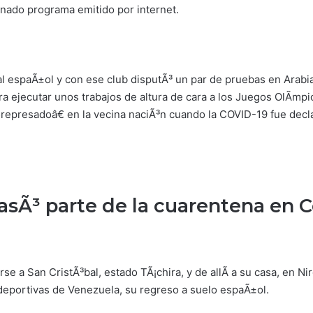
nado programa emitido por internet.
ral espaÃ±ol y con ese club disputÃ³ un par de pruebas en Arab
ra ejecutar unos trabajos de altura de cara a los Juegos OlÃ­mp
epresadoâ€ en la vecina naciÃ³n cuando la COVID-19 fue decla
pasÃ³ parte de la cuarentena en
se a San CristÃ³bal, estado TÃ¡chira, y de allÃ­ a su casa, en 
deportivas de Venezuela, su regreso a suelo espaÃ±ol.