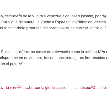
ano, campeÃ³n de la Vuelta a Venezuela del aÃ±o pasado, podrÃ¡ 
ja Rural que disputarÃ¡ la Vuelta a EspaÃ±a, la Ãºltima de las tr
s al calendario producto del coronavirus, se correrÃ¡ entre el 
, Rojas abordÃ³ otros temas de relevancia como la ratificaciÃ³n 
disputarse en noviembre, los equipos extranjeros interesados en
 en el pelotÃ³n.
viria volviÃ³ a saborear la gloria cuatro meses despuÃ©s de 