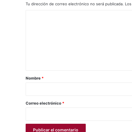
Tu dirección de correo electrónico no será publicada.
Los
C
o
m
e
n
t
a
r
Nombre
*
i
o
*
Correo electrónico
*