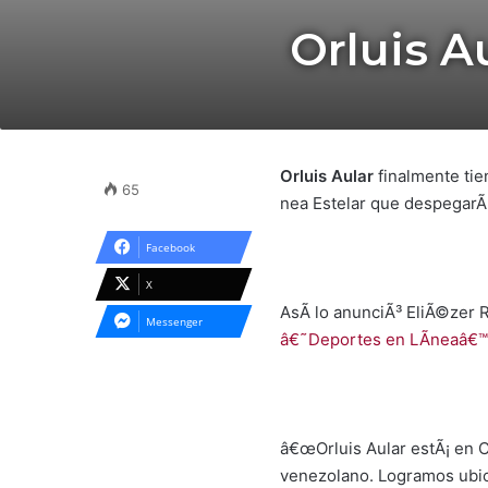
Orluis A
Orluis Aular
finalmente tie
65
nea Estelar que despegarÃ¡
Facebook
X
AsÃ­ lo anunciÃ³ EliÃ©zer 
Messenger
â€˜Deportes en LÃ­neaâ€™
â€œOrluis Aular estÃ¡ en C
venezolano. Logramos ubicar