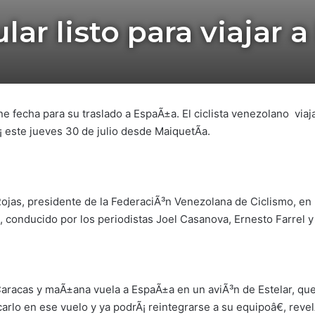
ular listo para viajar 
ne fecha para su traslado a EspaÃ±a. El ciclista venezolano viaj
 este jueves 30 de julio desde MaiquetÃ­a.
Rojas, presidente de la FederaciÃ³n Venezolana de Ciclismo, en
, conducido por los periodistas Joel Casanova, Ernesto Farrel y 
aracas y maÃ±ana vuela a EspaÃ±a en un aviÃ³n de Estelar, que,
lo en ese vuelo y ya podrÃ¡ reintegrarse a su equipoâ€, revelÃ