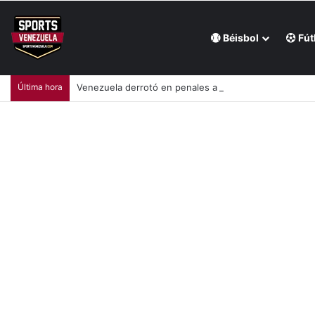
Béisbol
Fút
Última hora
Venezuela derrotó en penales a México y se coronó