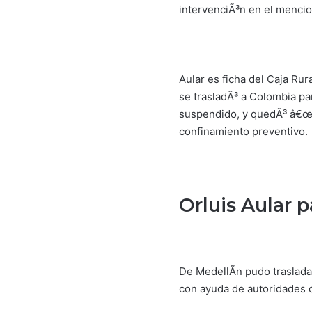
intervenciÃ³n en el mencio
Aular es ficha del Caja Ru
se trasladÃ³ a Colombia pa
suspendido, y quedÃ³ â€œr
confinamiento preventivo.
Orluis Aular 
De MedellÃ­n pudo trasladar
con ayuda de autoridades 