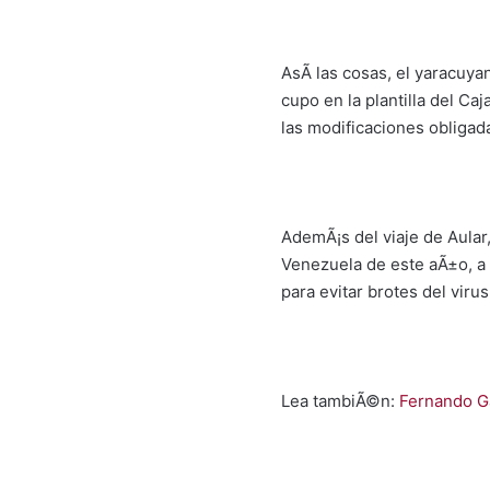
AsÃ­ las cosas, el yaracuy
cupo en la plantilla del Ca
las modificaciones obligada
AdemÃ¡s del viaje de Aular
Venezuela de este aÃ±o, a 
para evitar brotes del virus
Lea tambiÃ©n:
Fernando Ga