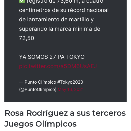
registro de 73,60 m, a cuatro
centímetros de su récord nacional
de lanzamiento de martillo y
superando la marca mínima de
72,50
YA SOMOS 27 PA TOKYO
pic.twitter.com/a5DM6UsAEJ
— Punto Olímpico #Tokyo2020
(@PuntoOlimpico)
May 16, 2021
Rosa Rodríguez a sus terceros
Juegos Olímpicos