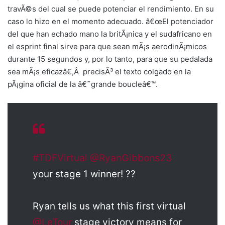
travÃ©s del cual se puede potenciar el rendimiento. En su
caso lo hizo en el momento adecuado. â€œEl potenciador
del que han echado mano la britÃ¡nica y el sudafricano en
el esprint final sirve para que sean mÃ¡s aerodinÃ¡micos
durante 15 segundos y, por lo tanto, para que su pedalada
sea mÃ¡s eficazâ€,Â precisÃ³ el texto colgado en la
pÃ¡gina oficial de la â€˜grande boucleâ€™.
#TDFVirtual
@RyanGibbons23
your stage 1 winner! ??
Ryan tells us what this first virtual
@LeTour
stage victory means for