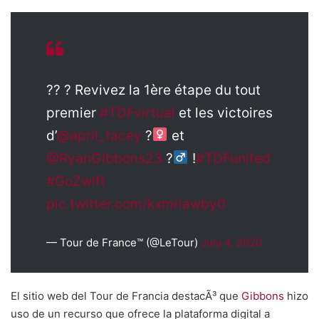
?? ? Revivez la 1ère étape du tout
premier
#TDFvirtual
et les victoires
d’
@april_tacey
?‍
et
@RyanGibbons23
?‍
!
#TDFunited
#GoZwift
pic.twitter.com/kxmriawby0
— Tour de France™ (@LeTour)
July 4, 2020
El sitio web del Tour de Francia destacÃ³ que
Gibbons
hizo
uso de un recurso que ofrece la plataforma digital a