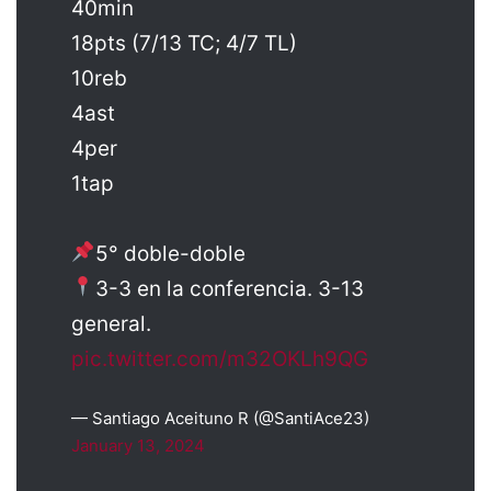
40min
18pts (7/13 TC; 4/7 TL)
10reb
4ast
4per
1tap
5° doble-doble
3-3 en la conferencia. 3-13
general.
pic.twitter.com/m32OKLh9QG
— Santiago Aceituno R (@SantiAce23)
January 13, 2024