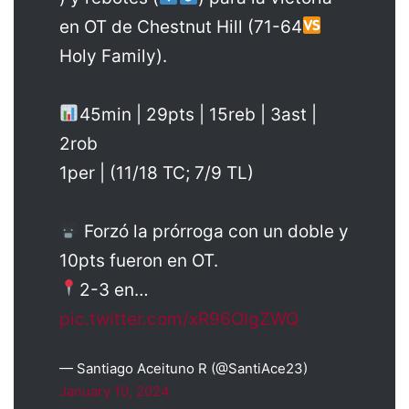
en OT de Chestnut Hill (71-64
Holy Family).
45min | 29pts | 15reb | 3ast |
2rob
1per | (11/18 TC; 7/9 TL)
Forzó la prórroga con un doble y
10pts fueron en OT.
2-3 en…
pic.twitter.com/xR96OIgZWQ
— Santiago Aceituno R (@SantiAce23)
January 10, 2024