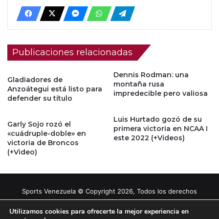
Publicaciones relacionadas
Dennis Rodman: una
Gladiadores de
montaña rusa
Anzoátegui está listo para
impredecible pero valiosa
defender su título
Luis Hurtado gozó de su
Garly Sojo rozó el
primera victoria en NCAA I
«cuádruple-doble» en
este 2022 (+Videos)
victoria de Broncos
(+Video)
Sports Venezuela © Copyright 2026, Todos los derechos
reservados |
Tema gestionado por Caissa Agency
Utilizamos cookies para ofrecerte la mejor experiencia en