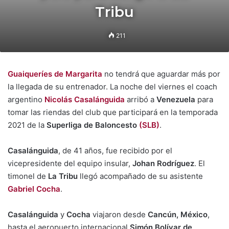
Tribu
211
Guaiqueríes de Margarita
no tendrá que aguardar más por
la llegada de su entrenador. La noche del viernes el coach
argentino
Nicolás Casalánguida
arribó a
Venezuela
para
tomar las riendas del club que participará en la temporada
2021 de la
Superliga de Baloncesto
(SLB)
.
Casalánguida
, de 41 años, fue recibido por el
vicepresidente del equipo insular,
Johan Rodríguez
. El
timonel de
La Tribu
llegó acompañado de su asistente
Gabriel Cocha
.
Casalánguida
y
Cocha
viajaron desde
Cancún, México
,
hasta el aeropuerto internacional
Simón Bolívar de