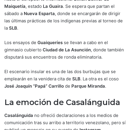
Maiquetía
, estado
La Guaira
. Se espera que partan el
sábado a
Nueva Esparta
, donde se encargarán de dirigir
las últimas prácticas de los indígenas previas al torneo de
la
SLB
.
Los ensayos de
Guaiqueríes
se llevan a cabo en el
gimnasio cubierto
Ciudad de La Asunción
, donde también
disputará sus encuentros de ronda eliminatoria.
El escenario insular es una de las dos burbujas que se
emplearán en la venidera cita de
SLB
. La otra es el coso
José Joaquín “Papá” Carrillo
de
Parque Miranda
.
La emoción de Casalánguida
Casalánguida
no ofreció declaraciones a los medios de
comunicación tras su arribo a territorio venezolano, pero sí
publicó un mensaje en su cuenta de
Instagram