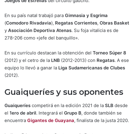
Juegos de Estrellas
del circuito gaucho.
En su país natal trabajó para
Gimnasia y Esgrima
(
Comodoro Rivadavia
),
Regatas Corrientes
,
Obras Basket
y
Asociación Deportiva Atenas
. Su foja vitalicia es de
278-206 como «jefe del banquillo».
En su currículo destacan la obtención del
Torneo Súper 8
(2012) y el cetro de la
LNB
(2012-2013) con
Regatas
. A ese
equipo lo llevó a ganar la
Liga Sudamericanas de Clubes
(2012).
Guaiqueríes y sus oponentes
Guaiqueríes
competirá en la edición 2021 de la
SLB
desde
el
1ero de abril
. Integrará el
Grupo B
, donde también se
encuentra
Gigantes de Guayana
, finalista de la justa 2020.