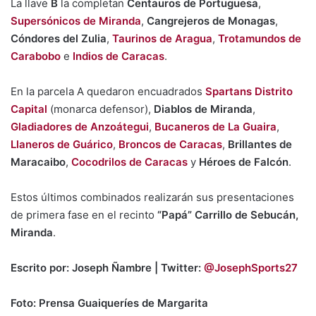
La llave
B
la completan
Centauros de Portuguesa
,
Supersónicos de Miranda
,
Cangrejeros de Monagas
,
Cóndores del Zulia
,
Taurinos de Aragua
,
Trotamundos de
Carabobo
e
Indios de Caracas
.
En la parcela A quedaron encuadrados
Spartans Distrito
Capital
(monarca defensor),
Diablos de Miranda
,
Gladiadores de Anzoátegui
,
Bucaneros de La Guaira
,
Llaneros de Guárico
,
Broncos de Caracas
,
Brillantes de
Maracaibo
,
Cocodrilos de Caracas
y
Héroes de Falcón
.
Estos últimos combinados realizarán sus presentaciones
de primera fase en el recinto
“Papá” Carrillo de Sebucán,
Miranda
.
Escrito por: Joseph Ñambre | Twitter:
@JosephSports27
Foto: Prensa Guaiqueríes de Margarita