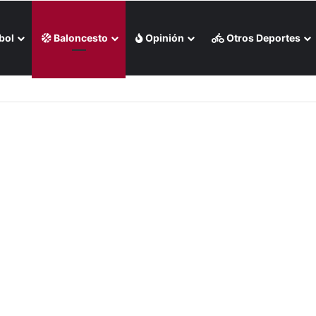
bol
Baloncesto
Opinión
Otros Deportes
un par de doradas