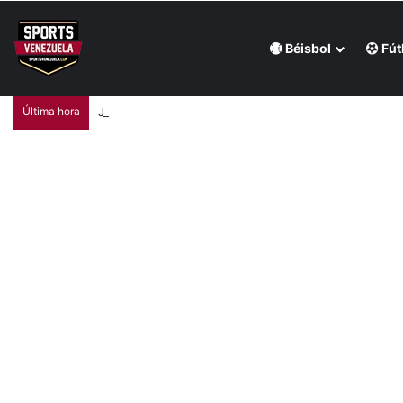
Béisbol
Fút
Última hora
Julio Mayora agrandó su leyenda en Juegos CAC con 