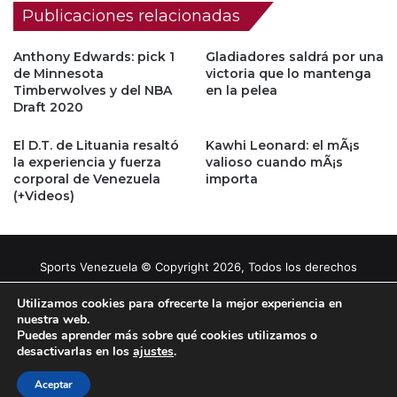
Publicaciones relacionadas
Anthony Edwards: pick 1
Gladiadores saldrá por una
de Minnesota
victoria que lo mantenga
Timberwolves y del NBA
en la pelea
Draft 2020
El D.T. de Lituania resaltó
Kawhi Leonard: el mÃ¡s
la experiencia y fuerza
valioso cuando mÃ¡s
corporal de Venezuela
importa
(+Videos)
Sports Venezuela © Copyright 2026, Todos los derechos
reservados |
Tema gestionado por Caissa Agency
Utilizamos cookies para ofrecerte la mejor experiencia en
nuestra web.
Puedes aprender más sobre qué cookies utilizamos o
Facebook
X
YouTube
Instagram
desactivarlas en los
ajustes
.
Aceptar