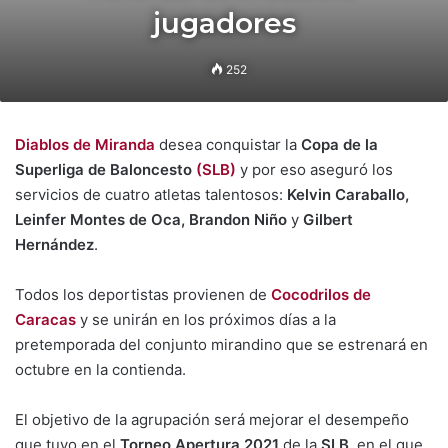
jugadores
252
Diablos de Miranda
desea conquistar la
Copa de la
Superliga de Baloncesto
(SLB)
y por eso aseguró los
servicios de cuatro atletas talentosos:
Kelvin Caraballo,
Leinfer Montes de Oca, Brandon Niño
y
Gilbert
Hernández
.
Todos los deportistas provienen de
Cocodrilos de
Caracas
y se unirán en los próximos días a la
pretemporada del conjunto mirandino que se estrenará en
octubre en la contienda.
El objetivo de la agrupación será mejorar el desempeño
que tuvo en el
Torneo Apertura 2021
de la
SLB
, en el que