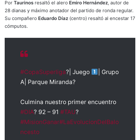
Por
Taurinos
resaltó el alero
Emiro Hernández
, autor de
28 dianas y máximo anotador del partido de ronda regular.
Su compañero
Eduardo Díaz
(centro) resaltó al encestar 17
cómputos.
#CopaSuperliga
?| Juego
| Grupo
A| Parque Miranda?
Culmina nuestro primer encuentro
#DIA
? 92 – 91
#TAU
?
#MisionGanar
#LaEvolucionDelBalo
ncesto