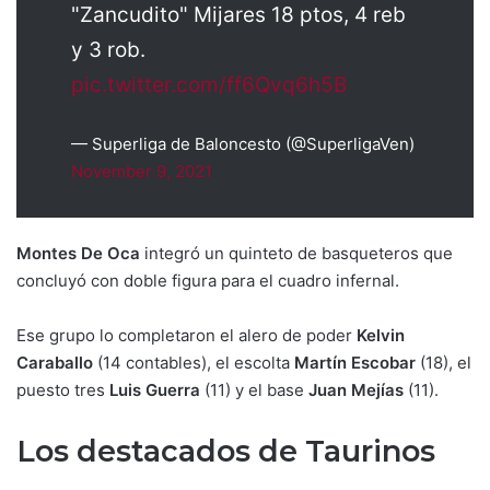
"Zancudito" Mijares 18 ptos, 4 reb
y 3 rob.
pic.twitter.com/ff6Qvq6h5B
— Superliga de Baloncesto (@SuperligaVen)
November 9, 2021
Montes De Oca
integró un quinteto de basqueteros que
concluyó con doble figura para el cuadro infernal.
Ese grupo lo completaron el alero de poder
Kelvin
Caraballo
(14 contables), el escolta
Martín Escobar
(18), el
puesto tres
Luis Guerra
(11) y el base
Juan Mejías
(11).
Los destacados de Taurinos