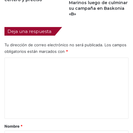
Marinos luego de culminar
su campaña en Baskonia
«B»
Deja una respuesta
Tu dirección de correo electrónico no será publicada.
Los campos
obligatorios están marcados con
*
C
o
m
e
n
t
a
r
Nombre
*