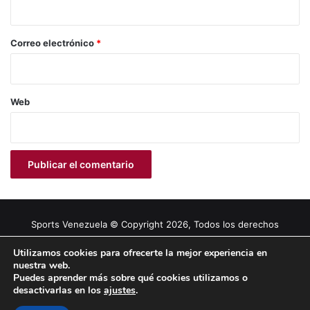
i
o
*
Correo electrónico
*
Web
Sports Venezuela © Copyright 2026, Todos los derechos
reservados |
Tema gestionado por Caissa Agency
Utilizamos cookies para ofrecerte la mejor experiencia en
nuestra web.
Puedes aprender más sobre qué cookies utilizamos o
Facebook
X
YouTube
Instagram
desactivarlas en los
ajustes
.