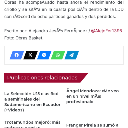
Obras ha acompaÃ±ado hasta ahora el rendimiento del
criollo y se sitÃºa en la cuarta posiciÃ³n dentro de la LDD
con rÃ©cord de ocho partidos ganados y dos perdidos.
Escrito por: Alejandro JesÃºs FernÃ¡ndez /
@AlejoFer1398
Foto: Obras Basket.
Publicaciones relacionadas
Ãngel Mendoza: «Me veo
La Selección U15 clasificó
en un nivel mÃ¡s
a semifinales del
profesional»
Sudamericano en Ecuador
(+Videos)
Trotamundos mejoró: más
Franger Pirela se sumó a
certero y preciso