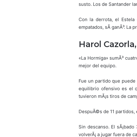
susto. Los de Santander lan
Con la derrota, el Estela
empatados, sÃ­ ganÃ³. La pr
Harol Cazorla
«La Hormiga» sumÃ³ cuatro 
mejor del equipo.
Fue un partido que puede e
equilibrio ofensivo es el 
tuvieron mÃ¡s tiros de cam
DespuÃ©s de 11 partidos, en
Sin descanso. El sÃ¡bado 
volverÃ¡ a jugar fuera de c