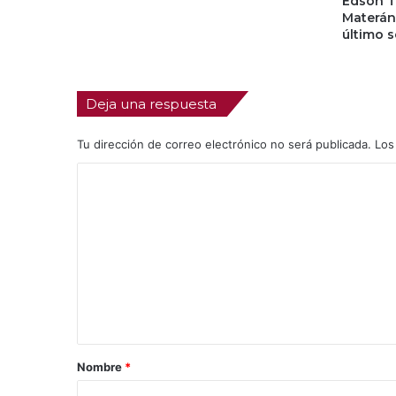
Edson T
Materán 
último 
Deja una respuesta
Tu dirección de correo electrónico no será publicada.
Los
C
o
m
e
n
t
a
r
Nombre
*
i