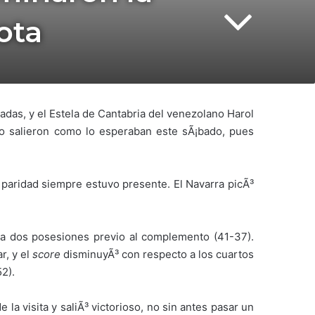
ota
adas, y el Estela de Cantabria del venezolano Harol
o salieron como lo esperaban este sÃ¡bado, pues
 paridad siempre estuvo presente. El Navarra picÃ³
a a dos posesiones previo al complemento (41-37).
r, y el
score
disminuyÃ³ con respecto a los cuartos
52).
la visita y saliÃ³ victorioso, no sin antes pasar un