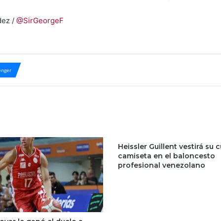
dez /
@SirGeorgeF
nger
Heissler Guillent vestirá su 
camiseta en el baloncesto
profesional venezolano