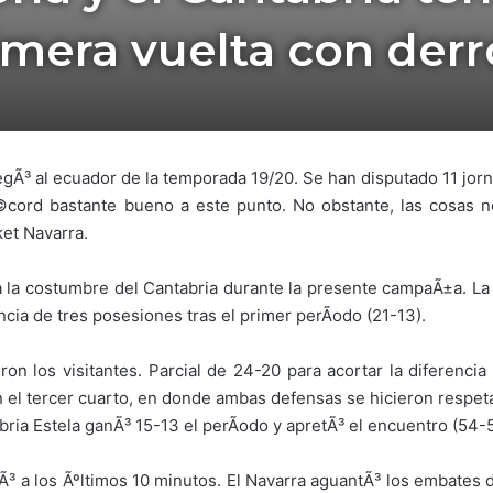
imera vuelta con derr
egÃ³ al ecuador de la temporada 19/20. Se han disputado 11 jorn
©cord bastante bueno a este punto. No obstante, las cosas n
et Navarra.
a la costumbre del Cantabria durante la presente campaÃ±a. La
cia de tres posesiones tras el primer perÃ­odo (21-13).
on los visitantes. Parcial de 24-20 para acortar la diferenci
n el tercer cuarto, en donde ambas defensas se hicieron respeta
abria Estela ganÃ³ 15-13 el perÃ­odo y apretÃ³ el encuentro (54-
 a los Ãºltimos 10 minutos. El Navarra aguantÃ³ los embates de 