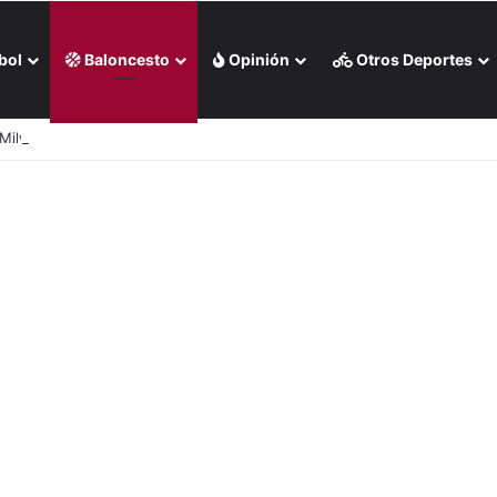
bol
Baloncesto
Opinión
Otros Deportes
 Milwaukee en casa (+Video)