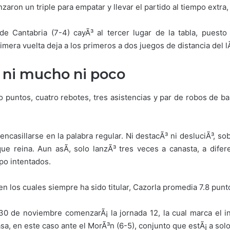
zaron un triple para empatar y llevar el partido al tiempo extra,
 de Cantabria (7-4) cayÃ³ al tercer lugar de la tabla, puest
imera vuelta deja a los primeros a dos juegos de distancia del lÃ­
, ni mucho ni poco
puntos, cuatro rebotes, tres asistencias y par de robos de bal
ncasillarse en la palabra regular. Ni destacÃ³ ni desluciÃ³, s
que reina. Aun asÃ­, solo lanzÃ³ tres veces a canasta, a dife
po intentados.
 los cuales siempre ha sido titular, Cazorla promedia 7.8 punto
30 de noviembre comenzarÃ¡ la jornada 12, la cual marca el in
asa, en este caso ante el MorÃ³n (6-5), conjunto que estÃ¡ a sol