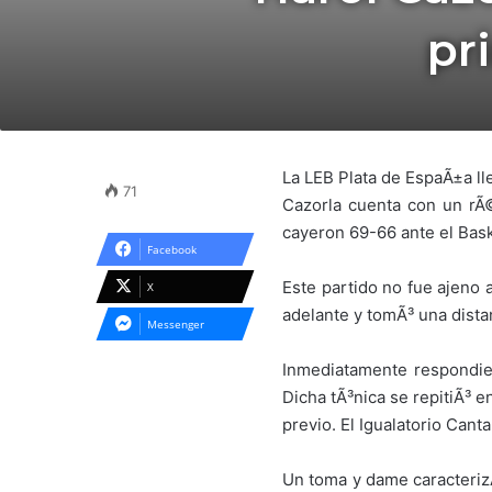
pr
La LEB Plata de EspaÃ±a ll
71
Cazorla cuenta con un rÃ
cayeron 69-66 ante el Bask
Facebook
Este partido no fue ajeno 
X
adelante y tomÃ³ una distan
Messenger
Inmediatamente respondier
Dicha tÃ³nica se repitiÃ³ e
previo. El Igualatorio Cant
Un toma y dame caracterizÃ³