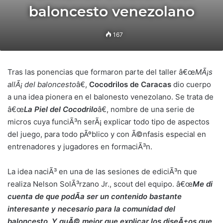
baloncesto venezolano
167
Tras las ponencias que formaron parte del taller â€œ
MÃ¡s
allÃ¡ del baloncesto
â€,
Cocodrilos de Caracas
dio cuerpo
a una idea pionera en el balonesto venezolano. Se trata de
â€œ
La Piel del Cocodrilo
â€, nombre de una serie de
micros cuya funciÃ³n serÃ¡ explicar todo tipo de aspectos
del juego, para todo pÃºblico y con Ã©nfasis especial en
entrenadores y jugadores en formaciÃ³n.
La idea naciÃ³ en una de las sesiones de ediciÃ³n que
realiza Nelson SolÃ³rzano Jr., scout del equipo. â€œ
Me di
cuenta de que podÃ­a ser un contenido bastante
interesante y necesario para la comunidad del
baloncesto. Y quÃ© mejor que explicar los diseÃ±os que