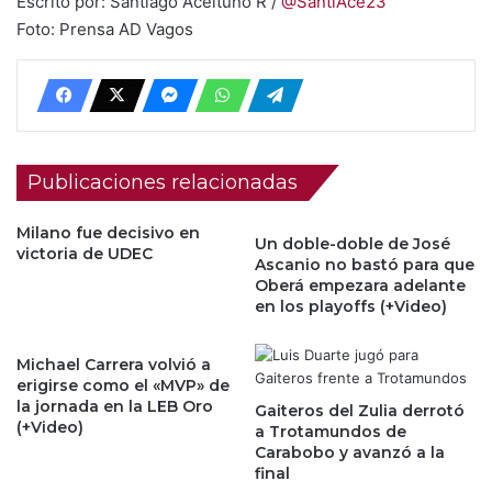
Escrito por: Santiago Aceituno R /
@SantiAce23
Foto: Prensa AD Vagos
Publicaciones relacionadas
Milano fue decisivo en
Un doble-doble de José
victoria de UDEC
Ascanio no bastó para que
Oberá empezara adelante
en los playoffs (+Video)
Michael Carrera volvió a
erigirse como el «MVP» de
la jornada en la LEB Oro
Gaiteros del Zulia derrotó
(+Video)
a Trotamundos de
Carabobo y avanzó a la
final