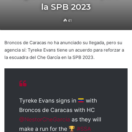
la SPB 2023
41
Broncos de Caracas no ha anunciado su llegada, pero su
agencia sí: Tyreke Evans tiene un acuerdo para reforzar a
la escuadra del Che García en la SPB 2023.
Tyreke Evans signs in
with
Broncos de Caracas with HC
@NestorCheGarcia
as they will
make a run for the
#SSA