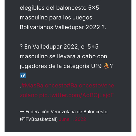
elegibles del baloncesto 5×5
masculino para los Juegos
Bolivarianos Valledupar 2022 ?.
? En Valledupar 2022, el 5×5
masculino se llevará a cabo con
jugadores de la categoría U19
?‍
.
#MasBaloncesto
#BaloncestoVene
zolano
pic.twitter.com/AgBCjLsjcF
— Federación Venezolana de Baloncesto
(@FVBbasketball)
June 1, 2022