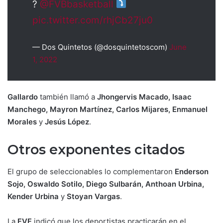
?
@FVBbasketball
pic.twitter.com/rhjCb27ju0
— Dos Quintetos (@dosquintetoscom)
June
1, 2022
Gallardo
también llamó a
Jhongervis Macado, Isaac
Manchego, Mayron Martínez, Carlos Mijares, Enmanuel
Morales
y
Jesús López
.
Otros exponentes citados
El grupo de seleccionables lo complementaron
Enderson
Sojo, Oswaldo Sotilo, Diego Sulbarán, Anthoan Urbina,
Kender Urbina
y
Stoyan Vargas
.
La
FVF
indicó que los deportistas practicarán en el