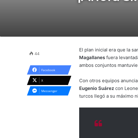
El plan inicial era que la s
44
Magallanes
fuera levantad
ambos conjuntos mantuviero
Facebook
Con otros equipos anunci
X
Eugenio Suárez
con Leone
Messenger
turcos llegó a su máximo ni