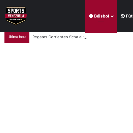
Béisbol
Fút
Última hora
Regatas Corrientes ficha al venezolano Elián Centeno