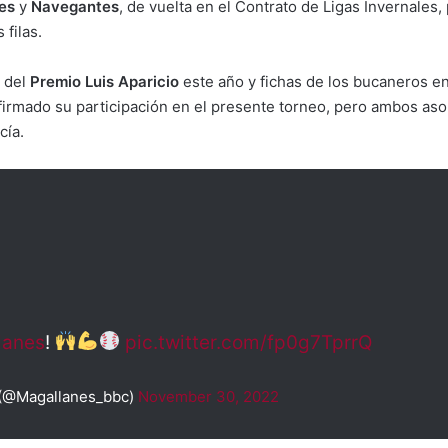
es
y
Navegantes
, de vuelta en el Contrato de Ligas Invernales
filas.
s del
Premio Luis Aparicio
este año y fichas de los bucaneros e
firmado su participación en el presente torneo, pero ambos a
cía.
lanes
!
pic.twitter.com/fp0g7TprrQ
(@Magallanes_bbc)
November 30, 2022