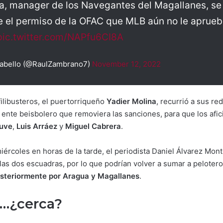
a, manager de los Navegantes del Magallanes, se 
 el permiso de la OFAC que MLB aún no le aprueb
pic.twitter.com/NAPfu6CI8A
abello (@RaulZambrano7)
November 12, 2022
 filibusteros, el puertorriqueño
Yadier Molina
, recurrió a sus re
 ente beisbolero que removiera las sanciones, para que los afic
tuve
,
Luis Arráez
y
Miguel Cabrera
.
iércoles en horas de la tarde, el periodista Daniel Álvarez Mo
 las dos escuadras, por lo que podrían volver a sumar a peloter
osteriormente por Aragua y Magallanes
.
á…¿cerca?