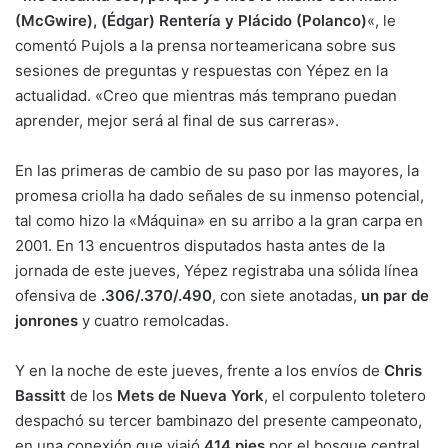
(McGwire), (Édgar) Rentería y Plácido (Polanco)
«, le
comentó Pujols a la prensa norteamericana sobre sus
sesiones de preguntas y respuestas con Yépez en la
actualidad. «Creo que mientras más temprano puedan
aprender, mejor será al final de sus carreras».
En las primeras de cambio de su paso por las mayores, la
promesa criolla ha dado señales de su inmenso potencial,
tal como hizo la «Máquina» en su arribo a la gran carpa en
2001. En 13 encuentros disputados hasta antes de la
jornada de este jueves, Yépez registraba una sólida línea
ofensiva de
.306/.370/.490
, con siete anotadas,
un par de
jonrones
y cuatro remolcadas.
Y en la noche de este jueves, frente a los envíos de
Chris
Bassitt
de los
Mets de Nueva York
, el corpulento toletero
despachó su tercer bambinazo del presente campeonato,
en una conexión que viajó
414 pies
por el bosque central