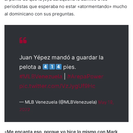
periodistas que esperaba no estar «atormentando» mucho
al dominicano con sus preguntas.
Juan Yépez mandó a guardar la
pelota a
pies.
#MLBVenezuela
|
#ArepaPower
pic.twitter.com/VzJygUf9Hc
— MLB Venezuela (@MLBVenezuela)
May 19,
2022
«
Me encanta eso, porque yo hice lo mismo con Mark