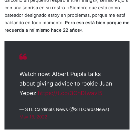
da como un pequeño respiro entre innings», señaló Pujols
con una sonrisa en su rostro. «Siempre que está como
bateador designado estoy en problemas, porque me está
hablando en todo momento.
Pero eso está bien porque me
recuerda a mí mismo hace 22 años
«.
Watch now: Albert Pujols talks
about giving advice to rookie Juan
Yepez
https://t.co/3OhDIwavl5
— STL Cardinals News (@STLCardsNews)
May 18, 2022