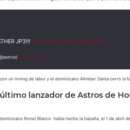
THER JP3!!!
pic.twitter.com/cx8zAv5t0S
(@astros)
May 25, 2026
con un inning de labor y el dominicano Alimber Santa cerró la f
último lanzador de Astros de Ho
 dominicano Ronel Blanco había hecho la hazaña, el 1 de abril d