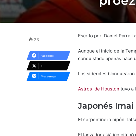
proez
Escrito por: Daniel Parra
23
Aunque el inicio de la Tem
Facebook
conquistado apenas hace u
X
Los siderales blanquearon 
Messenger
Astros de Houston
tuvo a 
Japonés Imai 
El serpentinero nipón Tats
El lanzador asiático pitch