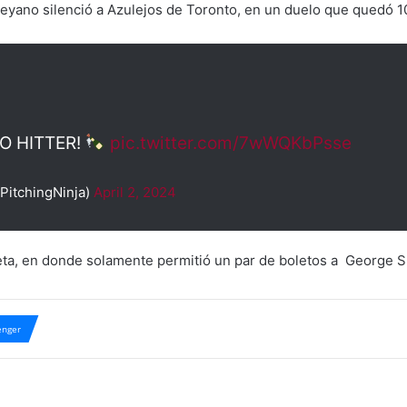
eyano silenció a Azulejos de Toronto, en un duelo que quedó 10
NO HITTER!
pic.twitter.com/7wWQKbPsse
PitchingNinja)
April 2, 2024
eta, en donde solamente permitió un par de boletos a George S
nger