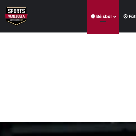
Béisbol
Fút
Última hora
Regatas Corrientes ficha al venezolano Elián Centeno