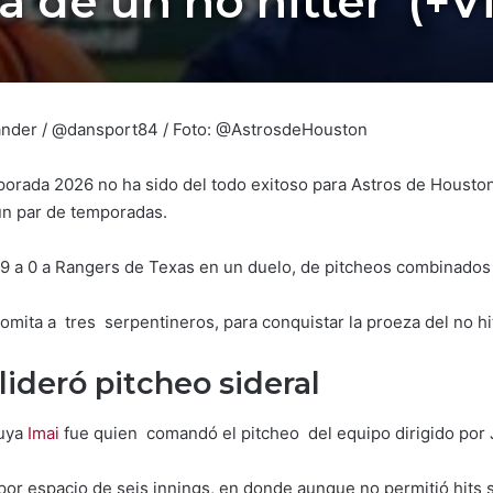
a de un no hitter (+V
 Lander / @dansport84 / Foto: @AstrosdeHouston
porada 2026 no ha sido del todo exitoso para Astros de Houston
n par de temporadas.
9 a 0 a Rangers de Texas en un duelo, de pitcheos combinados p
lomita a tres serpentineros, para conquistar la proeza del no hit
lideró pitcheo sideral
uya
Imai
fue quien comandó el pitcheo del equipo dirigido por
ó por espacio de seis innings, en donde aunque no permitió hits