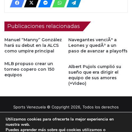
Publicaciones relacionadas
Manuel “Manny” González
Navegantes venciÃ³ a
hará su debut en la ALCS
Leones y quedÃ³ a un
como umpire principal
paso de avanzar a playoffs
MLB propuso crear un
Albert Pujols cumplió su
torneo copero con 150
sueño que era dirigir el
equipos
equipo de sus amores
(+Video)
Sports Venezuela © Copyright 2026, Todos los derechos
reservados |
Tema gestionado por Caissa Agency
Utilizamos cookies para ofrecerte la mejor experiencia en
nuestra web.
Puedes aprender más sobre qué cookies utilizamos o
Facebook
X
YouTube
Instagram