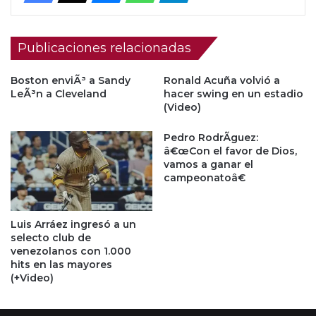
Publicaciones relacionadas
Boston enviÃ³ a Sandy
Ronald Acuña volvió a
LeÃ³n a Cleveland
hacer swing en un estadio
(Video)
Pedro RodrÃ­guez:
â€œCon el favor de Dios,
vamos a ganar el
campeonatoâ€
Luis Arráez ingresó a un
selecto club de
venezolanos con 1.000
hits en las mayores
(+Video)