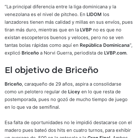
“La principal diferencia entre la liga dominicana y la
venezolana es el nivel de pitcheo. En
LIDOM
los
lanzadores tienen más calidad y millas en sus envíos, pues
tiran más duro, mientras que en la
LVBP
no es que no
existan escopeteros buenos y veloces, pero no se ven
tantas bolas rápidas como aquí en
República Dominicana
”,
explicó
Briceño
a Norvi Guerra, periodista de
LVBP.com
.
El objetivo de Briceño
Briceño
, caraqueño de 29 años, aspira a consolidarse
como un pelotero regular de
Licey
en lo que resta de
postemporada, pues no gozó de mucho tiempo de juego
en lo que va de semifinal.
Esa falta de oportunidades no le impidió destacarse con el
madero pues bateó dos hits en cuatro turnos, para exhibir
un average de .500 en la antesala a la
Gran Final
. Ambos