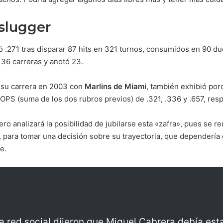
slugger
.271 tras disparar 87 hits en 321 turnos, consumidos en 90 du
36 carreras y anotó 23.
 su carrera en 2003 con
Marlins de Miami
, también exhibió po
 OPS (suma de los dos rubros previos) de .321, .336 y .657, res
ero analizará la posibilidad de jubilarse esta «zafra», pues se 
, para tomar una decisión sobre su trayectoria, que dependería
e.
 red social dijeron que Miguel Cabrera debía esta