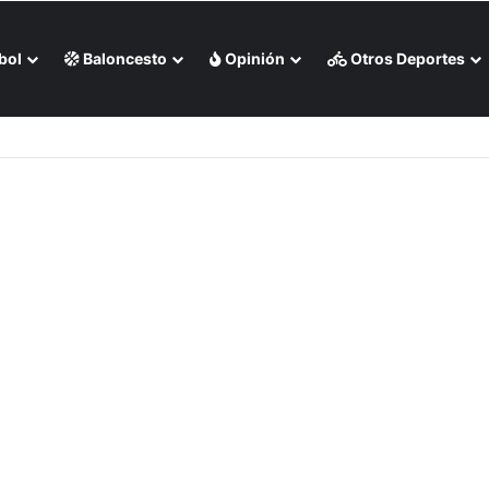
bol
Baloncesto
Opinión
Otros Deportes
 por negación de visa (+Foto)