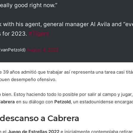
 really good right now.”
lk with his agent, general manager Al Avila and “
s for 2023.
#Tigers
EvanPetzold)
August 4, 2022
de 39 años admitió que trabajar así representa una tarea casi tit
n buen desempeño ofensivo.
bien. Estoy haciendo todo lo posible por salir al campo y juga
abrera
en su diálogo con
Petzold
, un estadounidense encargad
 descanso a Cabrera
n el
Juego de Estrellas 2022
e inicialmente contemplaba retira