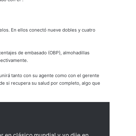
elos. En ellos conectó nueve dobles y cuatro
rcentajes de embasado (OBP), almohadillas
pectivamente.
reunirá tanto con su agente como con el gerente
 de si recupera su salud por completo, algo que
r en clásico mundial y yo dije en