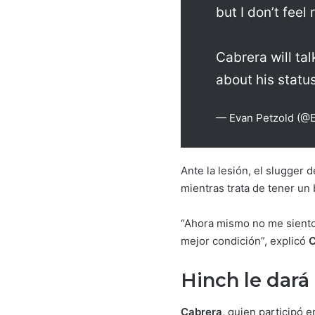
but I don’t feel
Cabrera will ta
about his statu
— Evan Petzold (@
Ante la lesión, el slugger 
mientras trata de tener u
“Ahora mismo no me siento 
mejor condición”, explicó
C
Hinch le dará
Cabrera
, quien participó e