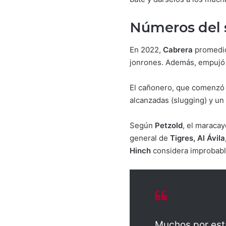
Números del 
En 2022,
Cabrera
promedió 
jonrones. Además, empujó 
El cañonero, que comenzó
alcanzadas (slugging) y un
Según
Petzold
, el maracay
general de
Tigres, Al Ávila
Hinch
considera improbabl
Muchos por esta