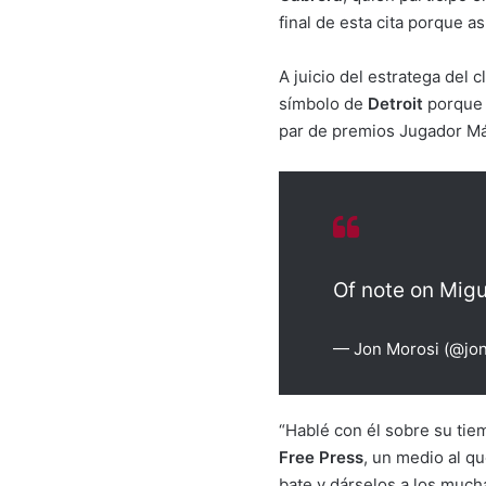
final de esta cita porque as
A juicio del estratega del c
símbolo de
Detroit
porque l
par de premios Jugador Más
Of note on Migu
— Jon Morosi (@jo
“Hablé con él sobre su tie
Free Press
, un medio al q
bate y dárselos a los much