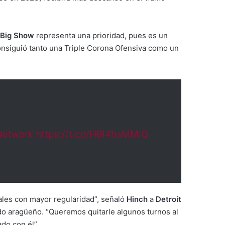
Big Show
representa una prioridad, pues es un
consiguió tanto una Triple Corona Ofensiva como un
etwork
https://t.co/HBl4hsMMiQ
nales con mayor regularidad”, señaló
Hinch
a
Detroit
ado aragüeño. “Queremos quitarle algunos turnos al
do con él”.