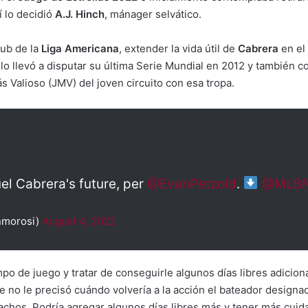
í lo decidió
A.J. Hinch
, mánager selvático.
lub de la
Liga Americana
, extender la vida útil de
Cabrera
en el
o llevó a disputar su última Serie Mundial en 2012 y también 
 Valioso (JMV) del joven circuito con esa tropa.
el Cabrera's future, per
@EvanPetzold
.
@MLBN
nmorosi)
August 4, 2022
mpo de juego y tratar de conseguirle algunos días libres adicio
ue no le precisó cuándo volvería a la acción el bateador design
achos. Podría agregar algunos días libres más y tener más cuida