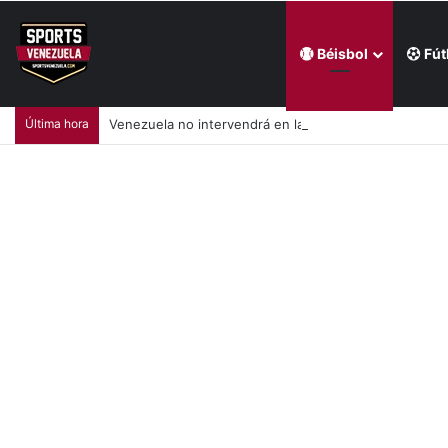
Béisbol
Fút
Última hora
Venezuela no intervendrá en la Serie del Caribe Kids