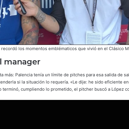
a recordó los momentos emblématicos que vivió en el Clásico M
el manager
ta más: Palencia tenía un límite de pitches para esa salida de 
derla si la situación lo requería. «Le dije: he sido eficiente en
 terminó, cumpliendo lo prometido, el pitcher buscó a López con