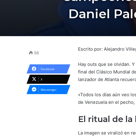
Daniel Pal
Escrito por: Alejandro Vi
56
Hay outs que se olvidan. Y 
Facebook
final del Clásico Mundial
lanzador de Atlanta recuer
X
Messenger
«Todos los días aún veo lo
de Venezuela en el pecho, 
El ritual de l
La imagen se viralizó en re