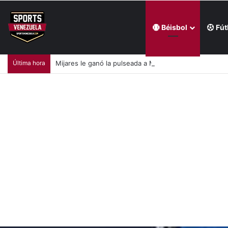
Béisbol
Fút
Última hora
Mijares le ganó la pulseada a Milano en la jornada de la