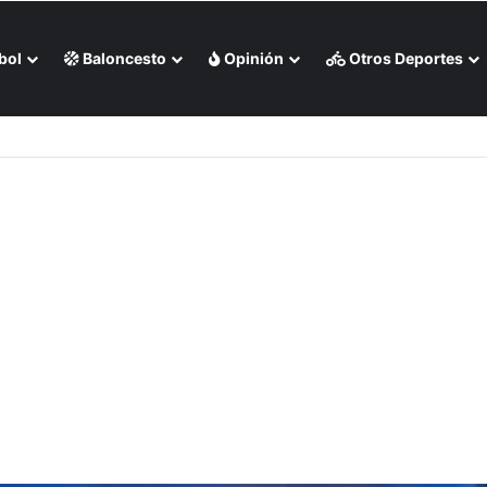
bol
Baloncesto
Opinión
Otros Deportes
 liga chilena