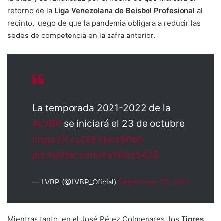
retorno de la
Liga Venezolana de Beisbol Profesional
al
recinto, luego de que la pandemia obligara a reducir las
sedes de competencia en la zafra anterior.
La temporada 2021-2022 de la
#LVBP
se iniciará el 23 de octubre
https://t.co/S5Ykmt9Pbh
pic.twitter.com/FsYGaz542S
— LVBP (@LVBP_Oficial)
September 20, 2021
Mientras tanto, en el José Pérez Colmenares, los
Tigres