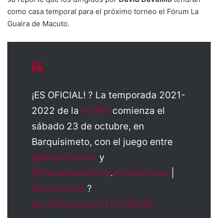
como casa temporal para el próximo torneo el Fórum La
Guaira de Macuto.
¡ES OFICIAL! ? La temporada 2021-
2022 de la
#LVBP
comienza el
sábado 23 de octubre, en
Barquisimeto, con el juego entre
@labarrabrava
y
@CardenalesDice
.
#Cardenales
|
#SomosUno
?
pic.twitter.com/1LnJYRCxBI