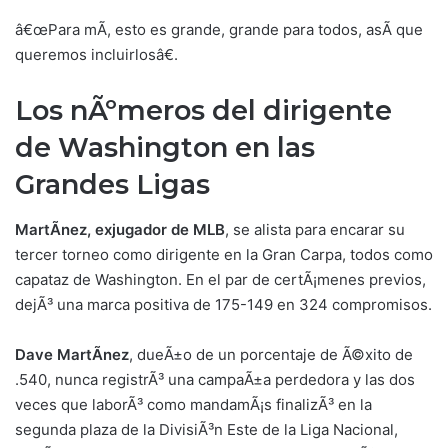
â€œPara mÃ­, esto es grande, grande para todos, asÃ­ que
queremos incluirlosâ€.
Los nÃºmeros del dirigente
de Washington en las
Grandes Liga
s
MartÃ­nez, exjugador de MLB
, se alista para encarar su
tercer torneo como dirigente en la Gran Carpa, todos como
capataz de Washington. En el par de certÃ¡menes previos,
dejÃ³ una marca positiva de 175-149 en 324 compromisos.
Dave MartÃ­nez
, dueÃ±o de un porcentaje de Ã©xito de
.540, nunca registrÃ³ una campaÃ±a perdedora y las dos
veces que laborÃ³ como mandamÃ¡s finalizÃ³ en la
segunda plaza de la DivisiÃ³n Este de la Liga Nacional,