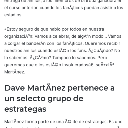
entrega de anillos, a los miembros de la tropa ganadora en
el curso anterior, cuando los fanÃ¡ticos puedan asistir a los
estadios.
«Estoy seguro de que hablo por todos en nuestra
organizaciÃ³n: Vamos a celebrar, de algÃºn modo… Vamos
a colgar el banderÃ­n con los fanÃ¡ticos. Queremos recibir
nuestros anillos cuando estÃ©n los fans. Â¿CuÃ¡ndo? No
lo sabemos. Â¿CÃ³mo? Tampoco lo sabemos. Pero
queremos que ellos estÃ©n involucradosâ€, seÃ±alÃ³
MartÃ­nez.
Dave MartÃ­nez pertenece a
un selecto grupo de
estratega
s
MartÃ­nez forma parte de una Ã©lite de estrategas. Es uno