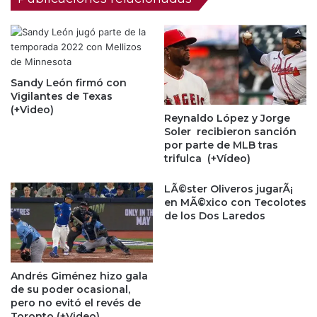
Sandy León firmó con
Vigilantes de Texas
(+Video)
Reynaldo López y Jorge
Soler recibieron sanción
por parte de MLB tras
trifulca (+Vídeo)
LÃ©ster Oliveros jugarÃ¡
en MÃ©xico con Tecolotes
de los Dos Laredos
Andrés Giménez hizo gala
de su poder ocasional,
pero no evitó el revés de
Toronto (+Video)