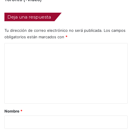
Deja una respuesta
Tu dirección de correo electrónico no será publicada.
Los campos
obligatorios están marcados con
*
C
o
m
e
n
t
a
r
Nombre
*
i
o