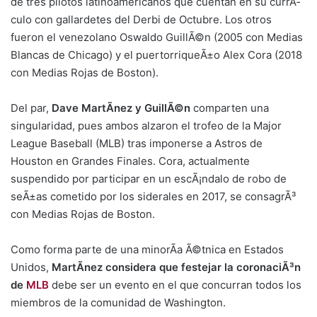
de tres pilotos latinoamericanos que cuentan en su currÃ­
culo con gallardetes del Derbi de Octubre. Los otros
fueron el venezolano Oswaldo GuillÃ©n (2005 con Medias
Blancas de Chicago) y el puertorriqueÃ±o Alex Cora (2018
con Medias Rojas de Boston).
Del par,
Dave MartÃ­nez y GuillÃ©n
comparten una
singularidad, pues ambos alzaron el trofeo de la Major
League Baseball (MLB) tras imponerse a Astros de
Houston en Grandes Finales. Cora, actualmente
suspendido por participar en un escÃ¡ndalo de robo de
seÃ±as cometido por los siderales en 2017, se consagrÃ³
con Medias Rojas de Boston.
Como forma parte de una minorÃ­a Ã©tnica en Estados
Unidos,
MartÃ­nez considera que festejar la coronaciÃ³n
de
MLB
debe ser un evento en el que concurran todos los
miembros de la comunidad de Washington.