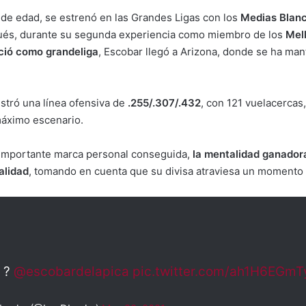
 de edad, se estrenó en las Grandes Ligas con los
Medias Blan
ués, durante su segunda experiencia como miembro de los
Mell
eció como grandeliga
, Escobar llegó a Arizona, donde se ha mant
gistró una línea ofensiva de
.255/.307/.432
, con 121 vuelacercas
áximo escenario.
 importante marca personal conseguida,
la mentalidad ganadora
alidad
, tomando en cuenta que su divisa atraviesa un momento 
! ?
@escobardelapica
pic.twitter.com/ah1H6EGmT