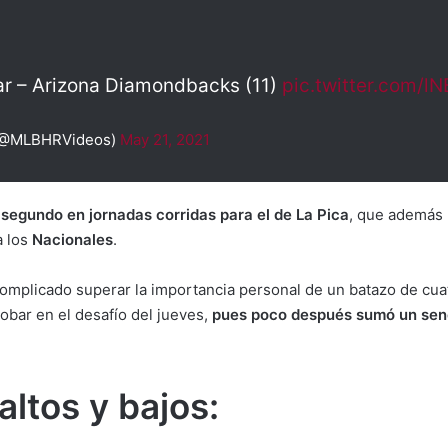
r – Arizona Diamondbacks (11)
pic.twitter.com/
(@MLBHRVideos)
May 21, 2021
 segundo en jornadas corridas para el de La Pica
, que además 
a los
Nacionales
.
complicado superar la importancia personal de un batazo de cua
obar en el desafío del jueves,
pues poco después sumó un senc
ltos y bajos: