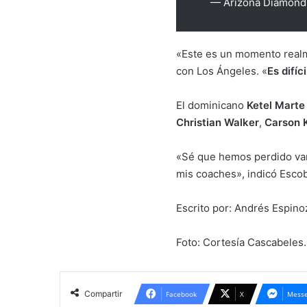
— Arizona Diamond
«Este es un momento realme
con Los Ángeles. «
Es difíc
El dominicano
Ketel Marte
Christian Walker
,
Carson K
«Sé que hemos perdido va
mis coaches», indicó Esco
Escrito por: Andrés Espin
Foto: Cortesía Cascabeles.
Compartir
Facebook
X
Messe