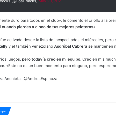
backs (@LosDbacks)
May 20, 2021
nte duro para todos en el club», le comentó el criollo a la pre
il cuando pierdes a cinco de tus mejores peloteros
«.
fue activado desde la lista de incapacitados el miércoles, pero
elly
y el también venezolano
Asdrúbal Cabrera
se mantienen ma
rios juegos,
pero todavía creo en mi equipo
. Creo en mis mucha
bar. «Este no es un buen momento para ninguno, pero esperemo
oza Anchieta | @AndresEspinoza
nger