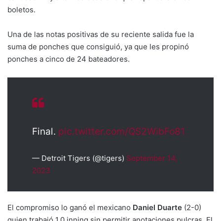
boletos.
Una de las notas positivas de su reciente salida fue la
suma de ponches que consiguió, ya que les propinó
ponches a cinco de 24 bateadores.
Final.
pic.twitter.com/QS2WibFo81
— Detroit Tigers (@tigers)
September 14,
2023
El compromiso lo ganó el mexicano
Daniel Duarte
(2-0)
quien trabajó 1.0 inning sin permitir anotaciones pulcras. El