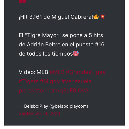
¡HIt 3.161 de Miguel Cabrera!
El "Tigre Mayor" se pone a 5 hits
de Adrián Beltre en el puesto #16
de todos los tiempos
Video: MLB
#MLB
#GrandesLigas
#Tigers
#Miggy
#Venezuela
pic.twitter.com/q3LF0iQVA1
— BeisbolPlay (@beisbolplaycom)
September 14, 2023