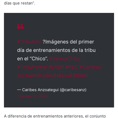
días que restan”.
#TribuInfo
?Imágenes del primer
día de entrenamientos de la tribu
en el “Chico”.
#VamosTribu
#TribuPower
#LVBP
#PLC
#Caribes
pic.twitter.com/NAssvF8DWN
— Caribes Anzoategui (@caribesanz)
October 11, 2021
A diferencia de entrenamientos anteriores, el conjunto