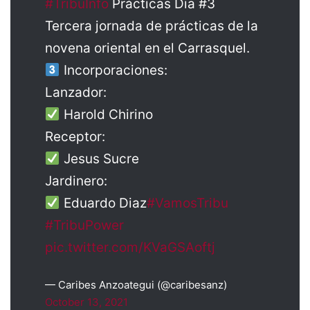
#TribuInfo
Prácticas Dia #3
Tercera jornada de prácticas de la
novena oriental en el Carrasquel.
Incorporaciones:
Lanzador:
Harold Chirino
Receptor:
Jesus Sucre
Jardinero:
Eduardo Diaz
#VamosTribu
#TribuPower
pic.twitter.com/KVaGSAoftj
— Caribes Anzoategui (@caribesanz)
October 13, 2021