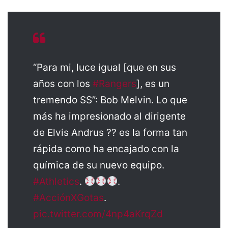
“Para mi, luce igual [que en sus
años con los
#Rangers
], es un
tremendo SS”: Bob Melvin. Lo que
más ha impresionado al dirigente
de Elvis Andrus ?? es la forma tan
rápida como ha encajado con la
química de su nuevo equipo.
#Athletics
.
.
#AcciónXGotas
.
pic.twitter.com/4np4aKrqZd