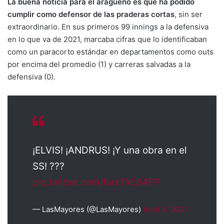
La buena noticia para el aragüeño es que ha podido
cumplir como defensor de las praderas cortas
, sin ser
extraordinario. En sus primeros 99 innings a la defensiva
en lo que va de 2021, marcaba cifras que lo identificaban
como un paracorto estándar en departamentos como outs
por encima del promedio (1) y carreras salvadas a la
defensiva (0).
¡ELVIS! ¡ANDRUS! ¡Y una obra en el
SS! ???
pic.twitter.com/hax7Xc84FP
— LasMayores (@LasMayores)
April 3, 2021