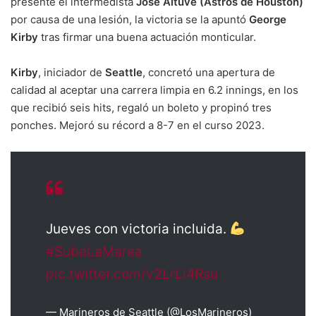
presente el intermedista
José Altuve (Astros de Houston)
por causa de una lesión, la victoria se la apuntó
George
Kirby
tras firmar una buena actuación monticular.
Kirby
, iniciador de
Seattle
, concretó una apertura de
calidad al aceptar una carrera limpia en 6.2 innings, en los
que recibió seis hits, regaló un boleto y propinó tres
ponches. Mejoró su récord a 8-7 en el curso 2023.
Jueves con victoria incluida.
#SubeLaMarea
pic.twitter.com/v2LrLi4Rsu
— Marineros de Seattle (@LosMarineros)