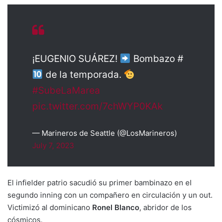
¡EUGENIO SUÁREZ!
Bombazo #
de la temporada.
#SubeLaMarea
pic.twitter.com/7chWYP0KAk
— Marineros de Seattle (@LosMarineros)
July 7, 2023
El infielder patrio sacudió su primer bambinazo en el
segundo inning con un compañero en circulación y un out.
Victimizó al dominicano
Ronel Blanco
, abridor de los
cósmicos.