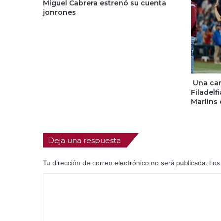
Miguel Cabrera estrenó su cuenta
jonrones
Una carr
Filadelf
Marlins 
Deja una respuesta
Tu dirección de correo electrónico no será publicada.
Los
C
o
m