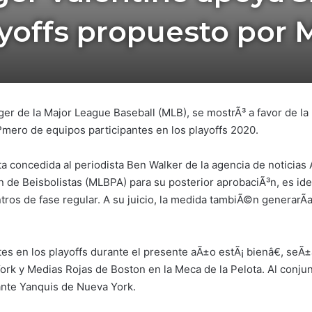
yoffs propuesto por
ger de la Major League Baseball (MLB), se mostrÃ³ a favor de 
Ãºmero de equipos participantes en los playoffs 2020.
sta concedida al periodista Ben Walker de la agencia de noticias
n de Beisbolistas (MLBPA) para su posterior aprobaciÃ³n, es id
ntros de fase regular. A su juicio, la medida tambiÃ©n generar
s en los playoffs durante el presente aÃ±o estÃ¡ bienâ€, seÃ
k y Medias Rojas de Boston en la Meca de la Pelota. Al conjunto
ante Yanquis de Nueva York.