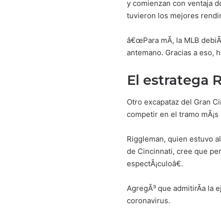
y comienzan con ventaja de
tuvieron los mejores rendi
â€œPara mÃ­, la MLB debiÃ³
antemano. Gracias a eso, h
El estratega 
Otro excapataz del Gran Ci
competir en el tramo mÃ¡s 
Riggleman, quien estuvo a
de Cincinnati, cree que pe
espectÃ¡culoâ€.
AgregÃ³ que admitirÃ­a la e
coronavirus.