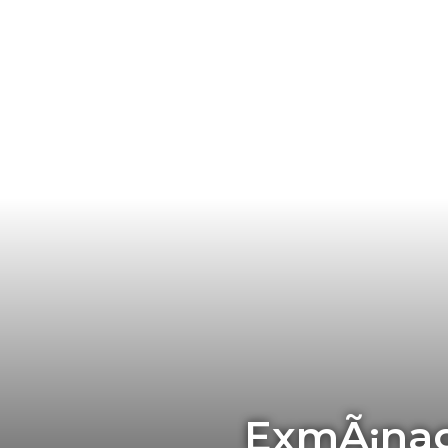
ExmÃ¡nag