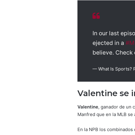
In our last epis
ejected in a
#M
believe. Check o
— What Is Sports? 
Valentine se 
Valentine
, ganador de un 
Manfred que en la MLB se ad
En la NPB los combinados q