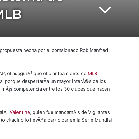
 MLB
la propuesta hecha por el comsionado Rob Manfred
 AP, el asegurÃ³ que el planteamiento de
MLB
,
eal porque despertarÃ­a un mayor interÃ©s de los
Ã­a mÃ¡s competencia entre los 30 clubes que hacen
±alÃ³
Valentine
, quien fue mandamÃ¡s de Vigilantes
 citadino lo llevÃ³ a participar en la Serie Mundial