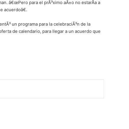
man. â€œPero para el prÃ³ximo aÃ±o no estarÃ­a a
e acuerdoâ€.
entÃ³ un programa para la celebraciÃ³n de la
ferta de calendario, para llegar a un acuerdo que