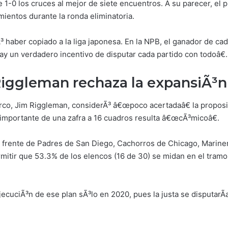
 1-0 los cruces al mejor de siete encuentros. A su parecer, el 
mientos durante la ronda eliminatoria.
 haber copiado a la liga japonesa. En la NPB, el ganador de cad
ay un verdadero incentivo de disputar cada partido con todoâ€.
Riggleman rechaza la expansiÃ³n
rco, Jim Riggleman, considerÃ³ â€œpoco acertadaâ€ la proposi
importante de una zafra a 16 cuadros resulta â€œcÃ³micoâ€.
l frente de Padres de San Diego, Cachorros de Chicago, Marine
rmitir que 53.3% de los elencos (16 de 30) se midan en el tram
jecuciÃ³n de ese plan sÃ³lo en 2020, pues la justa se disputarÃ