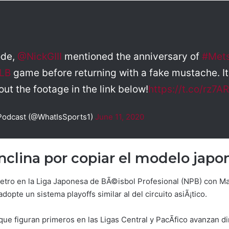
ode,
@NickGIII
mentioned the anniversary of
#Met
LB
game before returning with a fake mustache. It
ut the footage in the link below!
https://t.co/rz7
Podcast (@WhatIsSports1)
June 11, 2020
inclina por copiar el modelo jap
cetro en la Liga Japonesa de BÃ©isbol Profesional (NPB) con Mar
opte un sistema playoffs similar al del circuito asiÃ¡tico.
ue figuran primeros en las Ligas Central y PacÃ­fico avanzan 