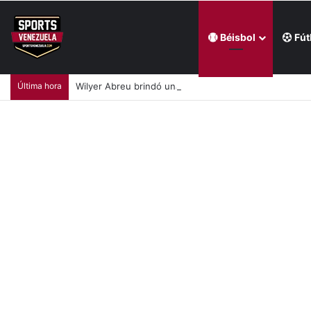
Béisbol
Fút
Última hora
Wilyer Abreu brindó una exhibición de fuerza y Media