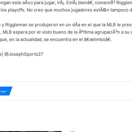
an este aÃ±o para jugar, irÃ¡. EstÃ¡ bienâ€, comentÃ³ Riggle
n los playoffs. No creo que muchos jugadores estÃ©n tampoco d
e
y Riggleman se produjeron en un dÃ­a en el que la MLB le pres
 MLB espera por el visto bueno de la Ãºltima agrupaciÃ³n a su o
que, en la actualidad, se encuentra en el â€œlimboâ€.
bre| @JosephSports27
nger