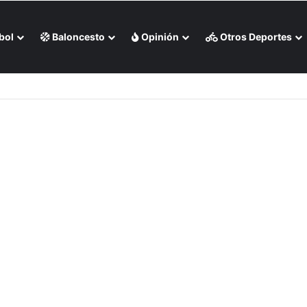
bol
Baloncesto
Opinión
Otros Deportes
s Rojas apaleó a Medias Blancas (+Video)