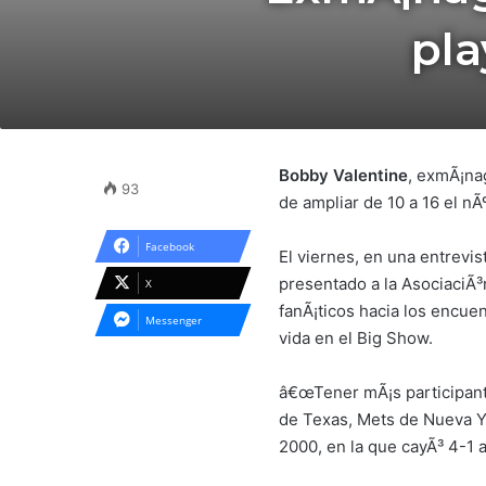
pla
Bobby Valentine
, exmÃ¡na
93
de ampliar de 10 a 16 el n
Facebook
El viernes, en una entrevi
presentado a la AsociaciÃ³
X
fanÃ¡ticos hacia los encue
Messenger
vida en el Big Show.
â€œTener mÃ¡s participante
de Texas, Mets de Nueva Yor
2000, en la que cayÃ³ 4-1 