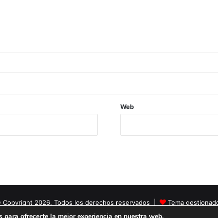
Web
 Copyright 2026, Todos los derechos reservados |
Tema gestionad
 para ofrecerte la mejor experiencia en nuestra web.
Facebook
X
YouTube
Instagram