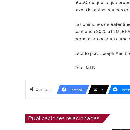
â€œCreo que lo que propong
favor de tantos equipos e
Las opiniones de
Valentin
contienda 2020 a la MLBPA.
permita arrancar un curso 
Escrito por: Joseph Ã‘am
Foto: MLB
Compartir
Facebook
X
Messe
Publicaciones relacionadas