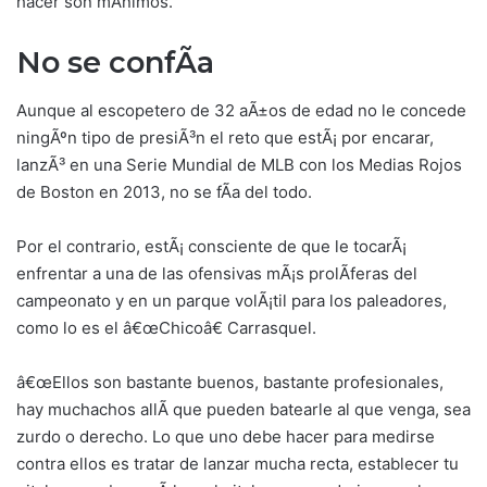
hacer son mÃ­nimos.
No se confÃ­a
Aunque al escopetero de 32 aÃ±os de edad no le concede
ningÃºn tipo de presiÃ³n el reto que estÃ¡ por encarar,
lanzÃ³ en una Serie Mundial de MLB con los Medias Rojos
de Boston en 2013, no se fÃ­a del todo.
Por el contrario, estÃ¡ consciente de que le tocarÃ¡
enfrentar a una de las ofensivas mÃ¡s prolÃ­feras del
campeonato y en un parque volÃ¡til para los paleadores,
como lo es el â€œChicoâ€ Carrasquel.
â€œEllos son bastante buenos, bastante profesionales,
hay muchachos allÃ­ que pueden batearle al que venga, sea
zurdo o derecho. Lo que uno debe hacer para medirse
contra ellos es tratar de lanzar mucha recta, establecer tu