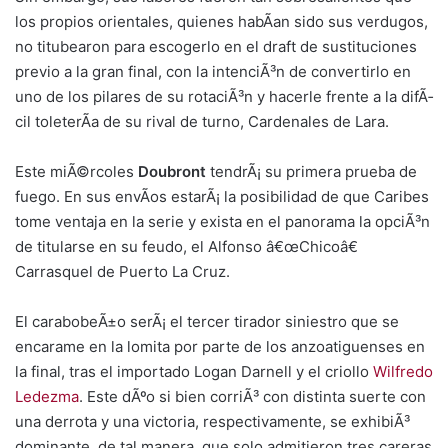
los propios orientales, quienes habÃ­an sido sus verdugos,
no titubearon para escogerlo en el draft de sustituciones
previo a la gran final, con la intenciÃ³n de convertirlo en
uno de los pilares de su rotaciÃ³n y hacerle frente a la difÃ­
cil toleterÃ­a de su rival de turno, Cardenales de Lara.
Este miÃ©rcoles
Doubront
tendrÃ¡ su primera prueba de
fuego. En sus envÃ­os estarÃ¡ la posibilidad de que Caribes
tome ventaja en la serie y exista en el panorama la opciÃ³n
de titularse en su feudo, el Alfonso â€œChicoâ€
Carrasquel de Puerto La Cruz.
El carabobeÃ±o serÃ¡ el tercer tirador siniestro que se
encarame en la lomita por parte de los anzoatiguenses en
la final, tras el importado Logan Darnell y el criollo
Wilfredo
Ledezma
. Este dÃºo si bien corriÃ³ con distinta suerte con
una derrota y una victoria, respectivamente, se exhibiÃ³
dominante, de tal manera, que solo admitieron tres careras