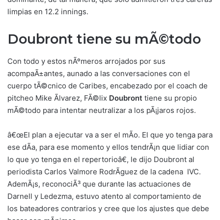
limpias en 12.2 innings.
Doubront tiene su mÃ©todo
Con todo y estos nÃºmeros arrojados por sus
acompaÃ±antes, aunado a las conversaciones con el
cuerpo tÃ©cnico de Caribes, encabezado por el coach de
pitcheo Mike Ãlvarez, FÃ©lix
Doubront
tiene su propio
mÃ©todo para intentar neutralizar a los pÃ¡jaros rojos.
â€œEl plan a ejecutar va a ser el mÃ­o. El que yo tenga para
ese dÃ­a, para ese momento y ellos tendrÃ¡n que lidiar con
lo que yo tenga en el repertorioâ€, le dijo Doubront al
periodista Carlos Valmore RodrÃ­guez de la cadena IVC.
AdemÃ¡s, reconociÃ³ que durante las actuaciones de
Darnell y Ledezma, estuvo atento al comportamiento de
los bateadores contrarios y cree que los ajustes que debe