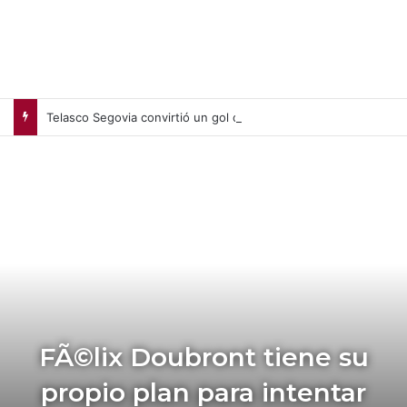
Telasco Segovia convirtió un gol clave para el triunfo del Inter Miami en el arranque de la Leagues Cup
FÃ©lix Doubront tiene su
propio plan para intentar