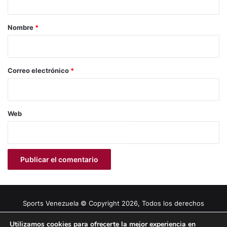
a
r
Nombre
*
i
o
*
Correo electrónico
*
Web
Sports Venezuela © Copyright 2026, Todos los derechos
reservados |
Tema gestionado por Caissa Agency
Utilizamos cookies para ofrecerte la mejor experiencia en