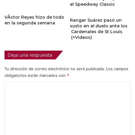
el Speedway Classic
VÃ­ctor Reyes hizo de todo
Ranger Suárez pasó un
en la segunda semana
susto en el duelo ante los
Cardenales de St Louis
(+Videos)
Deja una respuesta
Tu dirección de correo electrónico no será publicada.
Los campos
obligatorios están marcados con
*
C
o
m
e
n
t