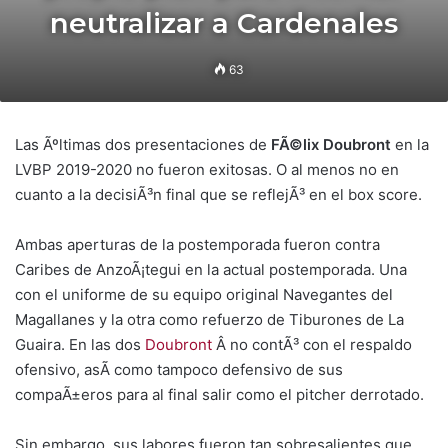
neutralizar a Cardenales
63
Las Ãºltimas dos presentaciones de
FÃ©lix Doubront
en la
LVBP 2019-2020 no fueron exitosas. O al menos no en
cuanto a la decisiÃ³n final que se reflejÃ³ en el box score.
Ambas aperturas de la postemporada fueron contra
Caribes de AnzoÃ¡tegui en la actual postemporada. Una
con el uniforme de su equipo original Navegantes del
Magallanes y la otra como refuerzo de Tiburones de La
Guaira. En las dos
Doubront
Â no contÃ³ con el respaldo
ofensivo, asÃ­ como tampoco defensivo de sus
compaÃ±eros para al final salir como el pitcher derrotado.
Sin embargo, sus labores fueron tan sobresalientes que