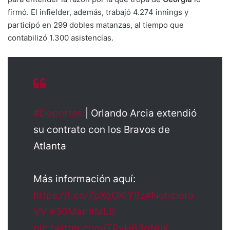
firmó. El infielder, además, trabajó 4.274 innings y
participó en 299 dobles matanzas, al tiempo que
contabilizó 1.300 asistencias.
#Deportes
| Orlando Arcia extendió
su contrato con los Bravos de
Atlanta
Más información aquí:
https://t.co/7pXqOKlY9z
#Noticiero
VV
#30Mar
#MLB
pic.twitter.com/TPyH63gNuK