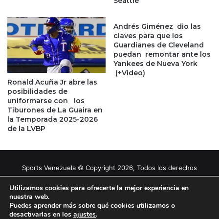
Seattle
Andrés Giménez dio las
claves para que los
Guardianes de Cleveland
puedan remontar ante los
Yankees de Nueva York
(+Video)
Ronald Acuña Jr abre las
posibilidades de
uniformarse con los
Tiburones de La Guaira en
la Temporada 2025-2026
de la LVBP
Sports Venezuela © Copyright 2026, Todos los derechos
reservados |
Tema gestionado por Caissa Agency
Utilizamos cookies para ofrecerte la mejor experiencia en
nuestra web.
Puedes aprender más sobre qué cookies utilizamos o
Facebook
X
YouTube
Instagram
desactivarlas en los
ajustes
.