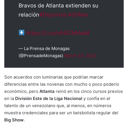
Bravos de Atlanta extienden su
relación
#Deportes
#30Mar
https://t.co/x84lZMiAeM
— La Prensa de Monagas
(@PrensadeMonagas)
March 30, 2023
Son acuerdos con luminarias que podrían marcar
diferencias entre las novenas con mucho o poco poderío
económico, pero
Atlanta
reinó en los cinco cursos previos
en la
División Este de la Liga Nacional
y confía en el
talento de un venezolano que, al menos, en números
muestra credenciales para ser un beisbolista regular del
Big Show
.