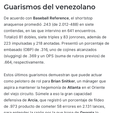
Guarismos del venezolano
De acuerdo con
Baseball Reference
, el shortstop
anaquense promedió .243 (de 2.012-488) en siete
contiendas, en las que intervino en 641 encuentros.
Totalizó 81 dobles, siete triples y 83 jonrones, además de
223 impulsadas y 218 anotadas. Presentó un porcentaje de
embasado (OBP) de .316, uno de cojines alcanzados
(slugging) de .369 y un OPS (suma de rubros previos) de
.664, respectivamente.
Estos últimos guarismos demuestran que puede actuar
como pelotero de rol para
Brian Snitker
, un mánager que
aspira a mantener la hegemonía de
Atlanta
en el Oriente
del viejo circuito. Súmele a eso la gran capacidad
defensiva de
Arcia
, que registró un porcentaje de fildeo
de .973 producto de cometer 58 errores en 2.131 lances,
para entender la razón por la que tropa de
Georgia
lo