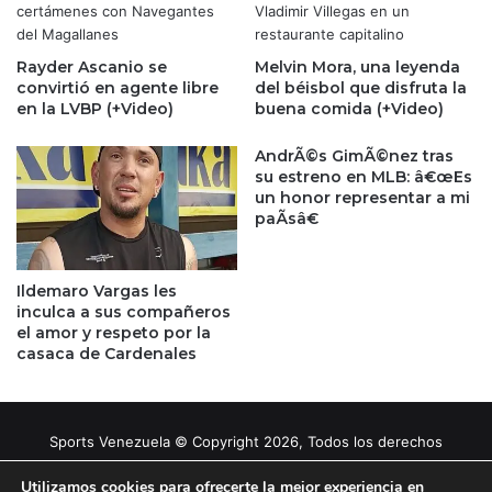
Rayder Ascanio se
Melvin Mora, una leyenda
convirtió en agente libre
del béisbol que disfruta la
en la LVBP (+Video)
buena comida (+Video)
AndrÃ©s GimÃ©nez tras
su estreno en MLB: â€œEs
un honor representar a mi
paÃ­sâ€
Ildemaro Vargas les
inculca a sus compañeros
el amor y respeto por la
casaca de Cardenales
Sports Venezuela © Copyright 2026, Todos los derechos
reservados |
Tema gestionado por Caissa Agency
Utilizamos cookies para ofrecerte la mejor experiencia en