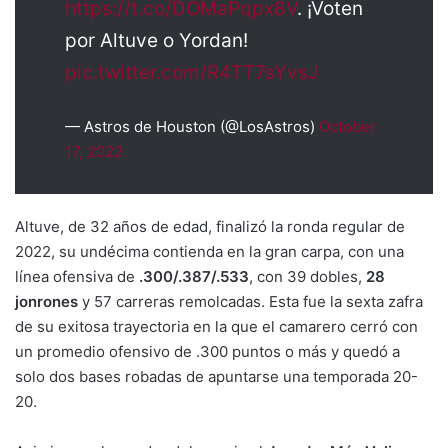
https://t.co/DOMaPqpx8V
. ¡Voten
por Altuve o Yordan!
pic.twitter.com/R4TT7sYvsJ
— Astros de Houston (@LosAstros)
October
17, 2022
Altuve, de 32 años de edad, finalizó la ronda regular de
2022, su undécima contienda en la gran carpa, con una
línea ofensiva de
.300/.387/.533
, con 39 dobles,
28
jonrones
y 57 carreras remolcadas. Esta fue la sexta zafra
de su exitosa trayectoria en la que el camarero cerró con
un promedio ofensivo de .300 puntos o más y quedó a
solo dos bases robadas de apuntarse una temporada 20-
20.