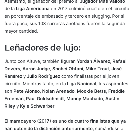
Asimismo, el ganador del premio al
Jugador Más Valioso
de la
Liga Americana
en 2017 culminó cuarto en el circuito
en porcentaje de embasado y tercero en slugging. Por si
fuera poco, sus 103 carreras anotadas fueron la segunda
mayor cantidad.
Leñadores de lujo:
Junto con Altuve, también figuran
Yordan Álvarez
,
Rafael
Devers
,
Aaron Judge
,
Shohei Ohtani
,
Mike
Trout
,
José
Ramírez
y
Julio Rodríguez
como finalistas por el joven
circuito. Mientras tanto, en la
Liga
Nacional
, los aspirantes
son
Pete Alonso
,
Nolan Arenado
,
Mookie Betts
,
Freddie
Freeman
,
Paul Goldschmidt
,
Manny Machado
,
Austin
Riley
y
Kyle Schwarber
.
El maracayero (2017) es uno de cuatro finalistas que ya
han obtenido la distinción anteriormente
, sumándose a