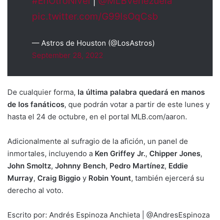
#EnOtroNivel
|
@MLBVenezuela
pic.twitter.com/G99lsOqCsb
— Astros de Houston (@LosAstros)
September 28, 2022
De cualquier forma,
la última palabra quedará en manos
de los fanáticos
, que podrán votar a partir de este lunes y
hasta el 24 de octubre, en el portal MLB.com/aaron.
Adicionalmente al sufragio de la afición, un panel de
inmortales, incluyendo a
Ken Griffey Jr.
,
Chipper
Jones
,
John Smoltz
,
Johnny Bench
,
Pedro Martínez
,
Eddie
Murray
,
Craig Biggio
y
Robin Yount
, también ejercerá su
derecho al voto.
Escrito por: Andrés Espinoza Anchieta | @AndresEspinoza