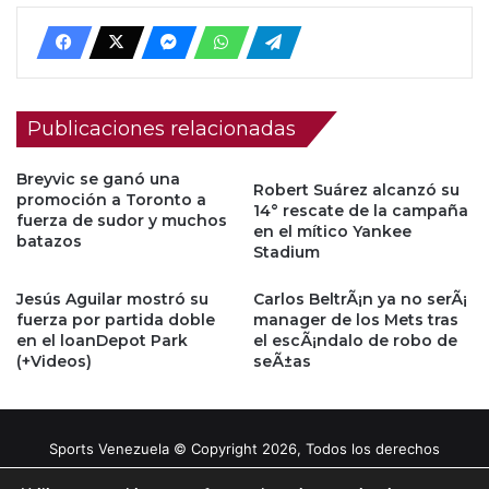
Publicaciones relacionadas
Breyvic se ganó una
Robert Suárez alcanzó su
promoción a Toronto a
14° rescate de la campaña
fuerza de sudor y muchos
en el mítico Yankee
batazos
Stadium
Jesús Aguilar mostró su
Carlos BeltrÃ¡n ya no serÃ¡
fuerza por partida doble
manager de los Mets tras
en el loanDepot Park
el escÃ¡ndalo de robo de
(+Videos)
seÃ±as
Sports Venezuela © Copyright 2026, Todos los derechos
reservados |
Tema gestionado por Caissa Agency