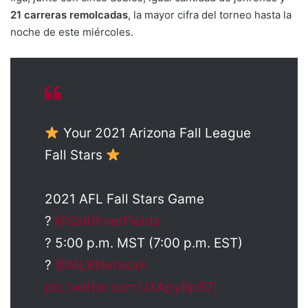
21 carreras
remolcadas
, la mayor cifra del torneo hasta la
noche de este miércoles.
Your 2021 Arizona Fall League
Fall Stars
2021 AFL Fall Stars Game
?
@SaltRiverFields
? 5:00 p.m. MST (7:00 p.m. EST)
?
@MLBNetwork
pic.twitter.com/JXApyBpB7j