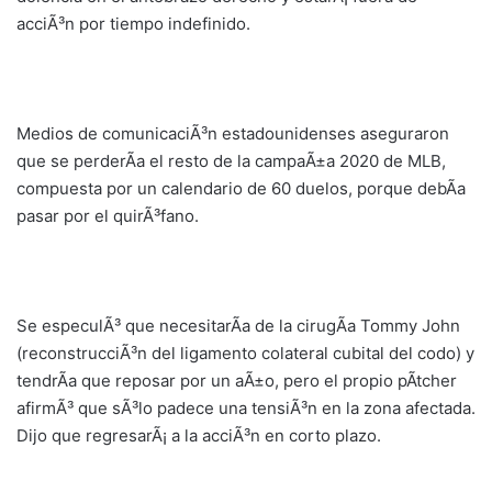
acciÃ³n por tiempo indefinido.
Medios de comunicaciÃ³n estadounidenses aseguraron
que se perderÃ­a el resto de la campaÃ±a 2020 de MLB,
compuesta por un calendario de 60 duelos, porque debÃ­a
pasar por el quirÃ³fano.
Se especulÃ³ que necesitarÃ­a de la cirugÃ­a Tommy John
(reconstrucciÃ³n del ligamento colateral cubital del codo) y
tendrÃ­a que reposar por un aÃ±o, pero el propio pÃ­tcher
afirmÃ³ que sÃ³lo padece una tensiÃ³n en la zona afectada.
Dijo que regresarÃ¡ a la acciÃ³n en corto plazo.