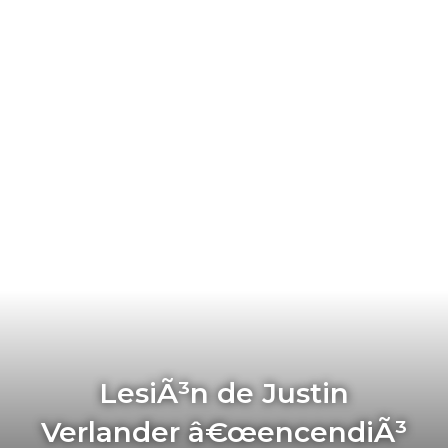
LesiÃ³n de Justin
Verlander â€œencendiÃ³