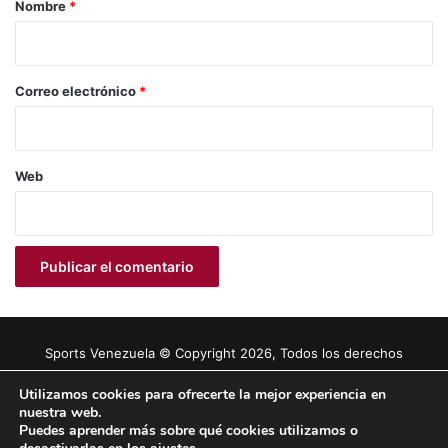
r
Nombre
*
i
o
*
Correo electrónico
*
Web
Sports Venezuela © Copyright 2026, Todos los derechos
reservados |
Tema gestionado por Caissa Agency
Utilizamos cookies para ofrecerte la mejor experiencia en
nuestra web.
Puedes aprender más sobre qué cookies utilizamos o
Facebook
X
YouTube
Instagram