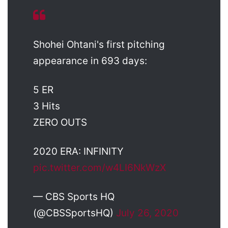
Shohei Ohtani's first pitching
appearance in 693 days:
5 ER
3 Hits
ZERO OUTS
2020 ERA: INFINITY
pic.twitter.com/w4LI6NkWzX
— CBS Sports HQ
(@CBSSportsHQ)
July 26, 2020