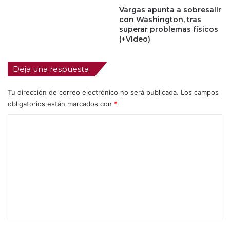
Vargas apunta a sobresalir
con Washington, tras
superar problemas físicos
(+Video)
Deja una respuesta
Tu dirección de correo electrónico no será publicada.
Los campos
obligatorios están marcados con
*
C
o
m
e
n
t
a