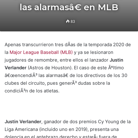
las alarmasâ€ en MLB
83
Apenas transcurrieron tres dÃ­as de la temporada 2020 de
la
Major League Baseball (MLB)
y ya se lesionaron
jugadores de remombre, entre ellos el lanzador
Justin
Verlander
(Astros de Houston). El caso de este Ãºltimo
â€œencendiÃ³ las alarmasâ€ de los directivos de los 30
clubes del circuito, pues generÃ³ dudas sobre la
condiciÃ³n de los atletas.
Justin Verlander
, ganador de dos premios Cy Young de la
Liga Americana (incluido uno en 2019), presenta una
dolencia en el antebrazo derecho y estarÃ¡ fuera de