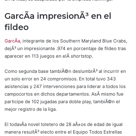
GarcÃ­a impresionÃ³ en el
fildeo
GarcÃ­a
, integrante de los Southern Maryland Blue Crabs,
dejÃ³ un impresionante .974 en porcentaje de fildeo tras
aparecer en 113 juegos en elÂ
shortstop
.
Como segunda base tambiÃ©n deslumbrÃ³ al incurrir en
un solo error en 24 compromisos. En total tuvo 343
asistencias y 247 intervenciones para liderar a todos los
campocortos en dichos departamentos. AsÃ­ mismo fue
participe de 102 jugadas para doble play, tambiÃ©n el
mejor registro de la liga.
El todavÃ­a novel toletero de 28 aÃ±os de edad de igual
manera resultÃ³ electo entre el Equipo Todos Estrellas