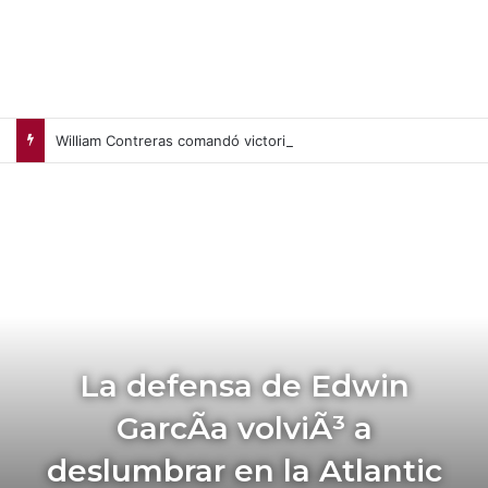
William Contreras comandó victoria de Cerveceros de Milwaukee en casa (+Video)
La defensa de Edwin
GarcÃ­a volviÃ³ a
deslumbrar en la Atlantic