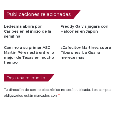
Publicaciones relacionadas
Ledezma abrirá por
Freddy Galvis jugará con
Caribes en el inicio de la
Halcones en Japón
semifinal
Camino a su primer ASG,
«Cafecito» Martínez sobre
Martín Pérez está entre lo
Tiburones: La Guaira
mejor de Texas en mucho
merece más
tiempo
Deja una respuesta
Tu dirección de correo electrónico no será publicada.
Los campos
obligatorios están marcados con
*
C
o