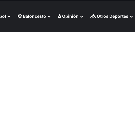
bol
Baloncesto
Opinión
Otros Deportes
o de Medias Rojas de Boston (+Video)