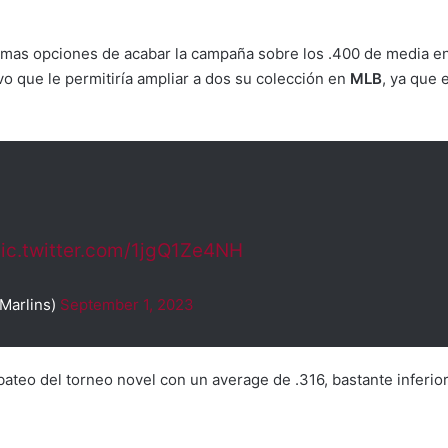
mas opciones de acabar la campaña sobre los .400 de media en 
vo que le permitiría ampliar a dos su colección en
MLB
, ya que
ic.twitter.com/1jgQ1Ze4NH
Marlins)
September 1, 2023
bateo del torneo novel con un average de .316, bastante inferi