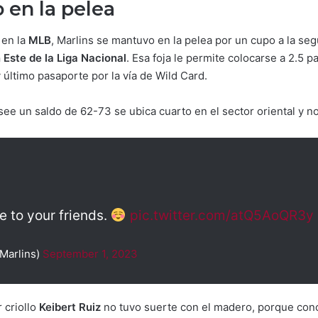
 en la pelea
 en la
MLB
, Marlins se mantuvo en la pelea por un cupo a la se
 Este de la Liga Nacional
. Esa foja le permite colocarse a 2.5 p
 último pasaporte por la vía de Wild Card.
see un saldo de 62-73 se ubica cuarto en el sector oriental y n
e to your friends.
pic.twitter.com/atQ5AoQR3y
Marlins)
September 1, 2023
r criollo
Keibert Ruiz
no tuvo suerte con el madero, porque conc