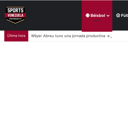
Béisbol
Fút
Última hora
Wilyer Abreu tuvo una jornada productiva en triunf