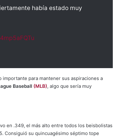
Ciertamente había estado muy
/x4mp5aFQTu
fo importante para mantener sus aspiraciones a
eague Baseball
(MLB)
, algo que sería muy
o en .349, el más alto entre todos los beisbolistas
75. Consiguió su quincuagésimo séptimo tope