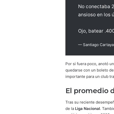
No conectaba 2
ansioso en los ú
Ojo, batear .400
— Santiago Cartaya
Por si fuera poco, anotó u
quedarse con un boleto de 
importante para un club tr
El promedio d
Tras su reciente desempeñ
de la
Liga Nacional
. Tambi