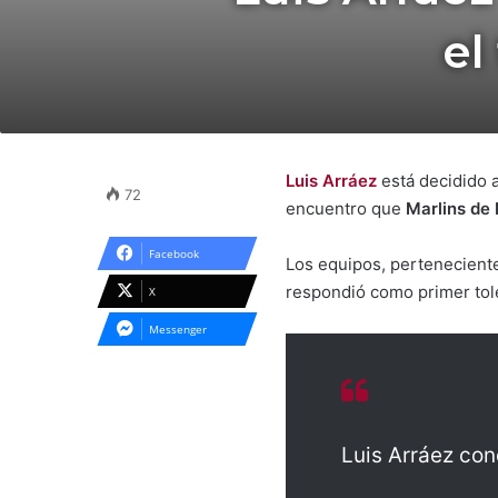
el
Luis Arráez
está decidido a
72
encuentro que
Marlins de
Facebook
Los equipos, perteneciente
respondió como primer tole
X
Messenger
Luis Arráez con