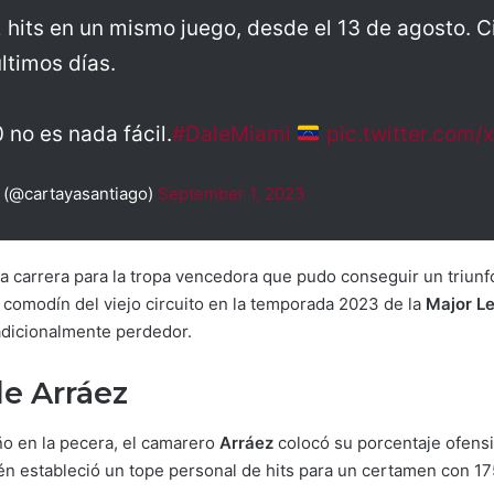
 hits en un mismo juego, desde el 13 de agosto. 
ltimos días.
 no es nada fácil.
#DaleMiami
pic.twitter.com
 (@cartayasantiago)
September 1, 2023
na carrera para la tropa vencedora que pudo conseguir un triun
comodín del viejo circuito en la temporada 2023 de la
Major L
adicionalmente perdedor.
e Arráez
o en la pecera, el camarero
Arráez
colocó su porcentaje ofensiv
én estableció un tope personal de hits para un certamen con 1