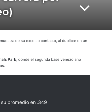
eo)
 muestra de su excelso contacto, al duplicar en un
nals Park
, donde el segunda base venezolano
os.
ó su promedio en .349