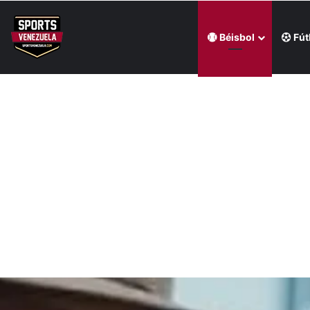
Béisbol
Fút
Última hora
Mijares le ganó la pulseada a Milano en la jornada de la