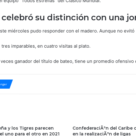
 el equipo “Todos Estrellas” del Clásico Mundial.
 celebró su distinción con una jo
e este miércoles pudo responder con el madero. Aunque no evitó l
tres imparables, en cuatro visitas al plato.
veces ganador del título de bateo, tiene un promedio ofensivo
nger
eña y los Tigres parecen
ConfederaciÃ³n del Caribe 
l uno para el otro en 2021
en la realizaciÃ³n de ligas