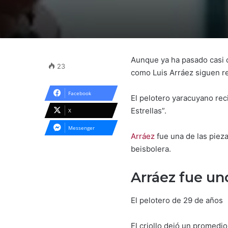
Aunque ya ha pasado casi c
23
como Luis Arráez siguen r
Facebook
El pelotero yaracuyano rec
Estrellas”.
X
Messenger
Arráez
fue una de las pieza
beisbolera.
Arráez fue un
El pelotero de 29 de años 
El criollo dejó un promedio