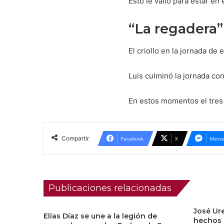
Esto le valió para estar en
“La regadera”
El criollo en la jornada d
Luis culminó la jornada con 
En estos momentos el tres 
Compartir
Facebook
X
Messe
Publicaciones relacionadas
José Ur
Elías Díaz se une a la legión de
hechos e