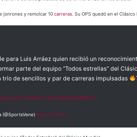
e jonrones y remolcar 10
carreras
. Su OPS quedó en el Clásico 
le para Luis Arráez quien recibió un reconocimien
ormar parte del equipo “Todos estrellas” del Clás
n trío de sencillos y par de carreras impulsadas
iants
pic.twitter.com/KpamdPMFr4
a (@SportsVene)
May 28, 2026