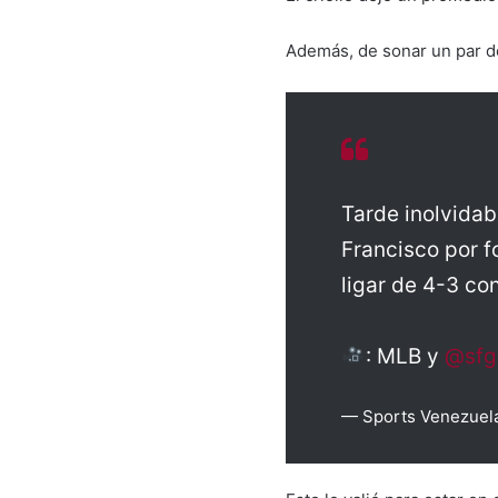
Además, de sonar un par d
Tarde inolvidab
Francisco por f
ligar de 4-3 co
: MLB y
@sfg
— Sports Venezuel