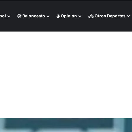
bol
Baloncesto
Opinión
Otros Deportes
 liga chilena