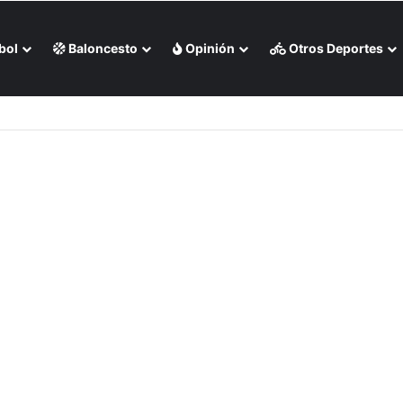
bol
Baloncesto
Opinión
Otros Deportes
 liga chilena