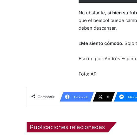
No obstante,
si bien su fu
que el beisbol puede cambi
deben descansar.
«
Me siento cómodo
. Solo
Escrito por: Andrés Espin
Foto: AP.
Compartir
Facebook
X
Messe
Publicaciones relacionadas