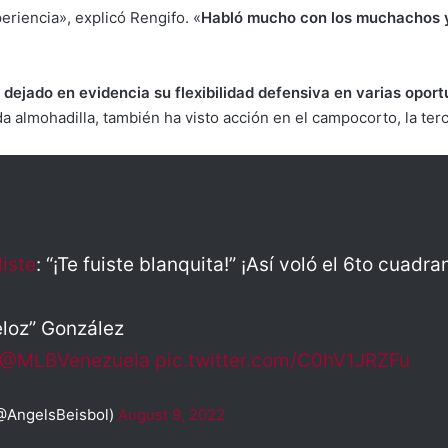
riencia», explicó Rengifo. «
Habló mucho con los muchachos y
dejado en evidencia su flexibilidad defensiva en varias opor
a almohadilla, también ha visto acción en el campocorto, la ter
iste
: “¡Te fuiste blanquita!” ¡Así voló el 6to cuad
Veloz” González
@MLBVenezuela
pic.twitter.com/C0hV1JRZFu
(@AngelsBeisbol)
August 9, 2022