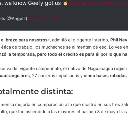
us, we know Geefy got us
#GoHalos
pic.twitter
els (@Angels)
August 10, 2022
 el brazo para nosotros
«, admitió el dirigente interino,
Phil Nev
ética de trabajo, los muchachos se alimentan de eso. Lo ves en 
ó la temporada, pero todo el crédito es para él por lo que h
ue va del vigente campeonato, el nativo de Naguanagua registr
cuadrangulares
, 27 carreras impulsadas y
cinco bases robadas
.
otalmente distinta:
mensa mejoría en comparación a lo que mostró en sus tres zaf
ollo, que fue ascendido a las mayores el pasado 8 de mayo tras i