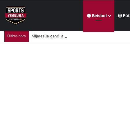
Béisbol
Fút
Última hora
Mijares le ganó la pulseada a Milano en la jornada de la