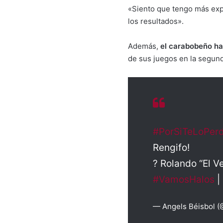
«Siento que tengo más expe
los resultados».
Además,
el carabobeño ha 
de sus juegos en la segund
#PorSiTeLoPerd
Rengifo!
?️​ Rolando “El 
#VamosHalos
|
— Angels Béisbol 