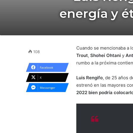
energía y é
Cuando se mencionaba a 
108
Trout
,
Shohei Ohtani
y
An
rumbo a la próxima contie
Facebook
Luis Rengifo
, de 25 años d
X
estrenó en las mayores con
Messenger
2022 bien podría colocarl