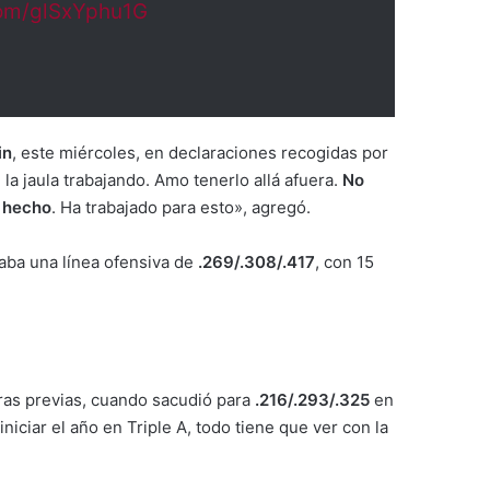
.com/glSxYphu1G
in
, este miércoles, en declaraciones recogidas por
la jaula trabajando. Amo tenerlo allá afuera.
No
a hecho
. Ha trabajado para esto», agregó.
aba una línea ofensiva de
.269/.308/.417
, con 15
ras previas, cuando sacudió para
.216/.293/.325
en
niciar el año en Triple A, todo tiene que ver con la