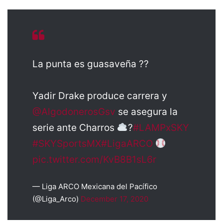
La punta es guasaveña ??
Yadir Drake produce carrera y
@AlgodonerosGsv
se asegura la
serie ante Charros
?
#LAMPxSKY
#SKYSportsMX
#LigaARCO
pic.twitter.com/KvB8B1sL6r
— Liga ARCO Mexicana del Pacífico
(@Liga_Arco)
December 17, 2020