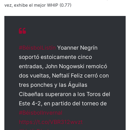
vez, exhibe el mejor WHIP (0.77)
#BéisbolListín
Yoanner Negrín
soportó estoicamente cinco
entradas, John Nogowski remolcó
dos vueltas, Neftalí Feliz cerró con
tres ponches y las Águilas
Cibaeñas superaron a los Toros del
Este 4-2, en partido del torneo de
#BéisbolInvernal
https://t.co/VBR312wvzt