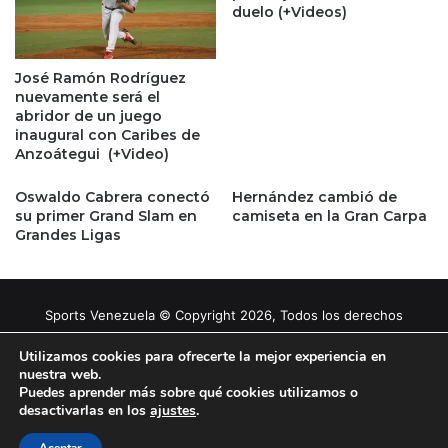
duelo (+Videos)
José Ramón Rodríguez
nuevamente será el
abridor de un juego
inaugural con Caribes de
Anzoátegui (+Video)
Oswaldo Cabrera conectó
Hernández cambió de
su primer Grand Slam en
camiseta en la Gran Carpa
Grandes Ligas
Sports Venezuela © Copyright 2026, Todos los derechos
reservados |
Tema gestionado por Caissa Agency
Utilizamos cookies para ofrecerte la mejor experiencia en
nuestra web.
Puedes aprender más sobre qué cookies utilizamos o
Facebook
X
YouTube
Instagram
desactivarlas en los
ajustes
.