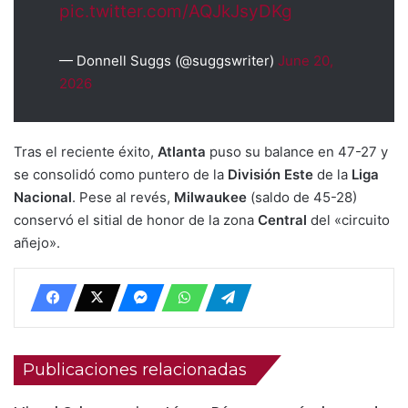
pic.twitter.com/AQJkJsyDKg
— Donnell Suggs (@suggswriter)
June 20,
2026
Tras el reciente éxito,
Atlanta
puso su balance en 47-27 y
se consolidó como puntero de la
División Este
de la
Liga
Nacional
. Pese al revés,
Milwaukee
(saldo de 45-28)
conservó el sitial de honor de la zona
Central
del «circuito
añejo».
Publicaciones relacionadas