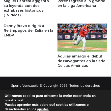
Miguel Cabrera agigantó
Pérez regresó a lo grande
su leyenda con dos
en la Liga Americana
extrabases históricos
(+Videos)
Danny Bravo dirigirá a
Relámpagos del Zulia en la
LMBP
Águilas amargó el debut
de Navegantes en la Serie
De Las Américas
Sports Venezuela © Copyright 2026, Todos los derechos
reservados |
Tema gestionado por Caissa Agency
Utilizamos cookies para ofrecerte la mejor experiencia en
nuestra web.
Puedes aprender más sobre qué cookies utilizamos o
Facebook
X
YouTube
Instagram
desactivarlas en los
ajustes
.