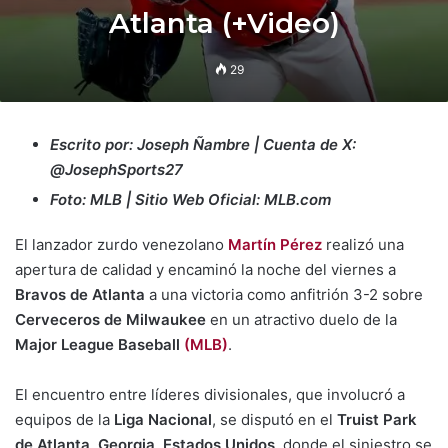
Atlanta (+Video)
29
Escrito por: Joseph Ñambre | Cuenta de X:
@JosephSports27
Foto: MLB | Sitio Web Oficial: MLB.com
El lanzador zurdo venezolano
Martín Pérez
realizó una
apertura de calidad y encaminó la noche del viernes a
Bravos de Atlanta
a una victoria como anfitrión 3-2 sobre
Cerveceros de Milwaukee
en un atractivo duelo de la
Major League Baseball
(MLB)
.
El encuentro entre líderes divisionales, que involucró a
equipos de la
Liga Nacional
, se disputó en el
Truist Park
de Atlanta
,
Georgia, Estados Unidos
, donde el siniestro se