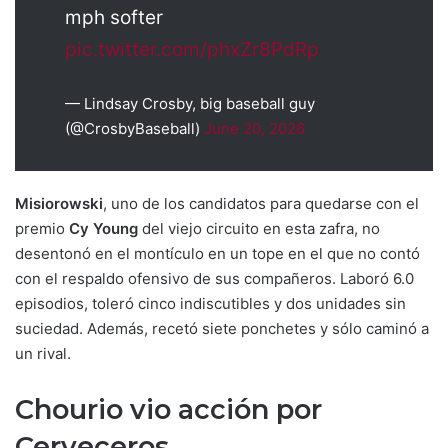
mph softer
pic.twitter.com/phxZr8PdRp
— Lindsay Crosby, big baseball guy
(@CrosbyBaseball)
June 20, 2026
Misiorowski
, uno de los candidatos para quedarse con el
premio
Cy Young
del viejo circuito en esta zafra, no
desentonó en el montículo en un tope en el que no contó
con el respaldo ofensivo de sus compañeros. Laboró 6.0
episodios, toleró cinco indiscutibles y dos unidades sin
suciedad. Además, recetó siete ponchetes y sólo caminó a
un rival.
Chourio vio acción por
Cerveceros